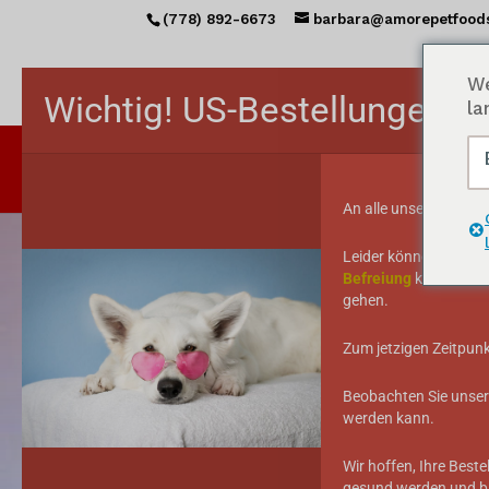
(778) 892-6673
barbara@amorepetfood
We
Wichtig! US-Bestellungen v
la
ST
An alle unsere US-Ku
Leider können wir Ih
Befreiung
keine kana
gehen.
Zum jetzigen Zeitpunk
Beobachten Sie unsere
werden kann.
Wir hoffen, Ihre Bes
gesund werden und bl