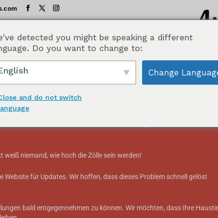
s.com
've detected you might be speaking a different
orübergehend ausgesetzt.
nguage. Do you want to change to:
English
Change Languag
ARTSEITE
SHOP
GESCHMACKSTEST-TABELLE
INH
nden:
Close and do not switch
language
re Bestellungen nicht annehmen. Aufgrund der
Aufhebung der De-minimi
dischen Versandunternehmen nehmen Bestellungen an, die in die USA
SHOP AU
t weiß niemand, wie hoch die Zölle sein werden!
 Website für Updates. Wir hoffen, dass dieses Problem schnell gelöst
KATZE
tellungen bald entgegennehmen zu können. Wir möchten, dass Ihre Hausti
eiben.