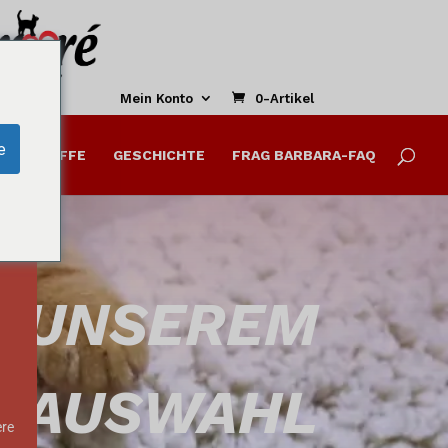
Dieses
Modul
schließen
Mein Konto
0-Artikel
e
ALTSSTOFFE
GESCHICHTE
FRAG BARBARA-FAQ
s-
S UNSEREM
NAUSWAHL
ere