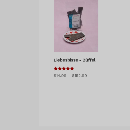
Liebesbisse - Büffel
5
Preisspanne:
$
14.99
–
$
152.99
von 5
$14.99
bis
$152.99