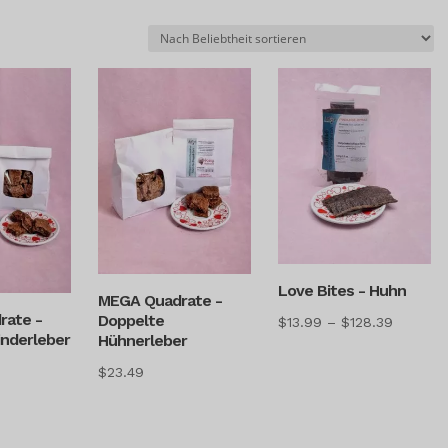
t
heit
Love Bites - Huhn
MEGA Quadrate -
rate -
Doppelte
Preisspa
$
13.99
–
$
128.39
inderleber
Hühnerleber
$13.99
$
23.49
bis
$128.39