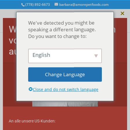
(778) 892-6673
barbara@amorepetfoods.com
Dies
We've detected you might be
Mod
Wichtig! US-Bestellungen
schl
speaking a different language.
Do you want to change to:
vorübergehend
ausgesetzt.
Startseite
/
Alle MEGA-Häppchen™
/
Cat MEGA
English
morsels™
/ MEGA morsels™ - Rindfleisch (für Katzen)
Change Language
Close and do not switch language
An alle unsere US-Kunden: