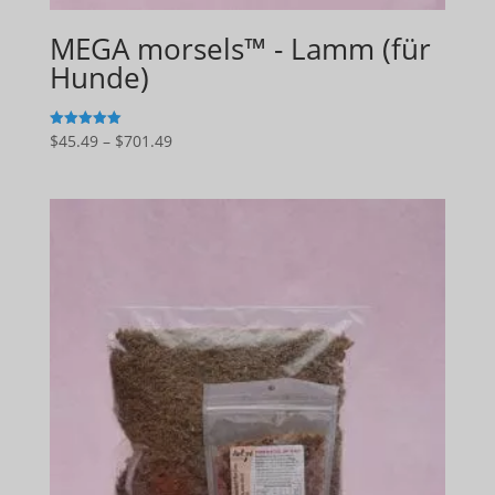
MEGA morsels™ - Lamm (für
Hunde)
Preisspanne:
$
45.49
–
$
701.49
5
von 5
$45.49
bis
$701.49