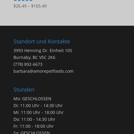
Preisspanne:
$
26.49
–
$
165.49
5
von 5
$26.49
bis
$165.49
Standort und Kontakte
3993 Henning Dr. Einheit 105
Burnaby, BC V5C 2K6
(778) 892-6673
barbara@amorepetfoods.com
Stunden
Mo: GESCHLOSSEN
Di: 11:00 Uhr - 14:30 Uhr
Mi: 11:00 Uhr - 18:00 Uhr
Do: 11:00 - 14:30 Uhr
Fr: 11:00 - 18:00 Uhr
Sa: GESCHLOSSEN