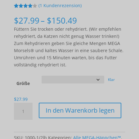
(
1
Kundenrezension)
4
5
1
von
basieren
Preisspanne:
$
27.99
–
$
150.49
d auf
$27.99
Kundenre
Füttern Sie trocken oder rehydriert. (Wir empfehlen
zension
bis
rehydriert, da Katzen nicht genug Wasser trinken!)
$150.49
Zum Rehydrieren geben Sie gleiche Mengen MEGA
Morsels® und kaltes Wasser in eine saubere Schale.
Umrühren und 15 Minuten warten, bis das Futter
vollständig rehydriert ist.
Klar
Größe
$
27.99
MEGA
In den Warenkorb legen
morsels™
-
Beef
(for
SKU:
1000-1/2lb
Kategorien:
Alle MEGA-Häppchen™
,