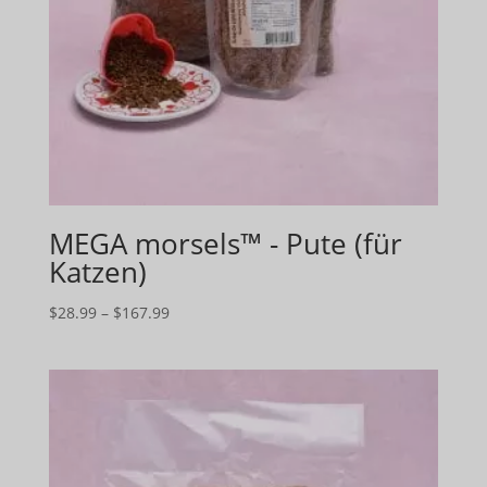
MEGA morsels™ - Pute (für
Katzen)
Preisspanne:
$
28.99
–
$
167.99
$28.99
bis
$167.99