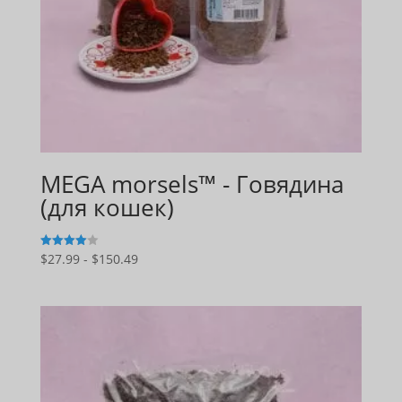
MEGA morsels™ - Говядина
(для кошек)
Диапазон
$
27.99
-
$
150.49
4
из 5
цен:
$27.99
–
$150.49