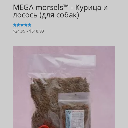
MEGA morsels™ - Курица и
лосось (для собак)
Диапазон
$
24.99
-
$
618.99
5
из 5
цен:
$24.99
–
$618.99