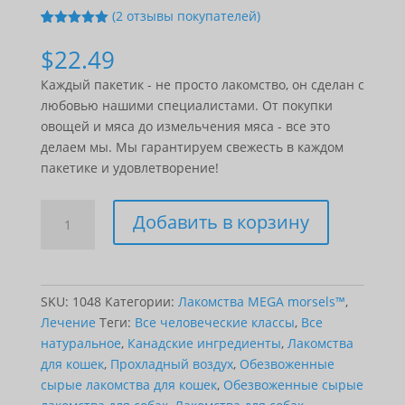
(
2
отзывы покупателей)
5
5
2
из
На
основе
$
22.49
оценок
покупателе
Каждый пакетик - не просто лакомство, он сделан с
й
любовью нашими специалистами. От покупки
овощей и мяса до измельчения мяса - все это
делаем мы. Мы гарантируем свежесть в каждом
пакетике и удовлетворение!
Количество
Добавить в корзину
MEGA
Treats
-
Turkey
SKU:
1048
Категории:
Лакомства MEGA morsels™
,
(150g)
Лечение
Теги:
Все человеческие классы
,
Все
натуральное
,
Канадские ингредиенты
,
Лакомства
для кошек
,
Прохладный воздух
,
Обезвоженные
сырые лакомства для кошек
,
Обезвоженные сырые