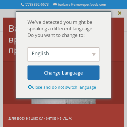
(778) 892-6673
barbara@amorepetfoods.com
Зак
We've detected you might be
этот
Важно! Заказы в США
мод
speaking a different language.
Do you want to change to:
временно
приостановлены.
Главная
/
Лечение
/
Лакомства MEGA morsels™
/
English
MEGA Treats - Индейка (150 г)
Change Language
Close and do not switch language
Для всех наших клиентов из США: