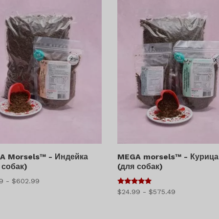
$572.99
$618.99
A Morsels™ - Индейка
MEGA morsels™ - Курица
 собак)
(для собак)
Диапазон
99
-
$
602.99
5
Диапазон
$
24.99
-
$
575.49
цен:
из 5
цен:
$41.99
$24.99
–