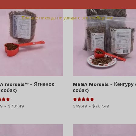
Больше никогда не увидите это сообщение.
A morsels™ - Ягненок
MEGA Morsels - Кенгуру 
 собак)
собак)
5
Диапазон
Диапазон
49
-
$
701.49
$
49.49
-
$
767.49
из 5
цен:
цен:
$45.49
$49.49
–
–
$701.49
$767.49