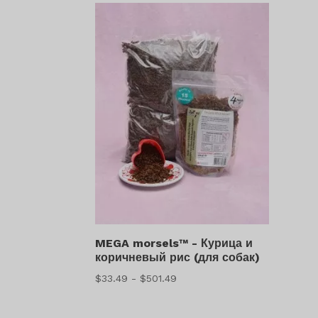
–
$618.99
MEGA morsels™ - Курица и
коричневый рис (для собак)
Диапазон
$
33.49
-
$
501.49
цен:
$33.49