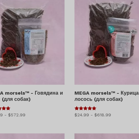
A morsels™ - Говядина и
MEGA morsels™ - Курица
 (для собак)
лосось (для собак)
5
Диапазон
Диапазон
99
-
$
572.99
$
24.99
-
$
618.99
из 5
цен:
цен:
$37.99
$24.99
–
–