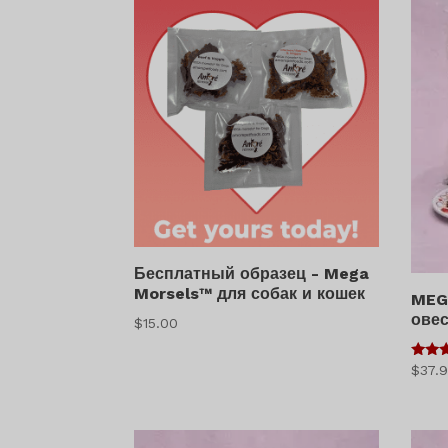
Бесплатный образец - Mega
Morsels™ для собак и кошек
MEG
овес
$
15.00
5
$
37.
из 5