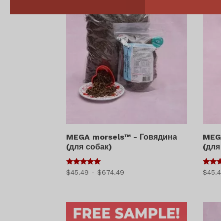
MEGA morsels™ - Говядина
MEG
(для собак)
(для
5
5
Диапазон
$
45.49
-
$
674.49
$
45.
из 5
из 5
цен:
$45.49
–
$674.49