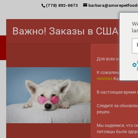
(778) 892-6673
barbara@amorepetfood
We
Важно! Заказы в США вр
la
Для всех наших кли
К сожалению, мы не
minimis
Канадские т
Главная
/ Товары с меткой "Dog Food"
Корм для собак
В настоящее время 
Следите за обновле
Отсортировано
Показать все результаты 10
решен.
по
популярности
Мы надеемся, что с
питомцы были здор