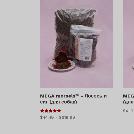
MEGA morsels™ - Лосось и
MEG
сиг (для собак)
(для
$
41.
5
Диапазон
$
44.49
-
$
618.99
из 5
цен:
$44.49