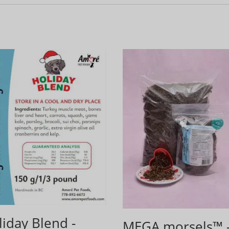
liday Blend -
MEGA morsels™ 