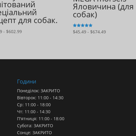
мітований
Яловичина (для
еціальний
собак)
цепт для собак.
Діапазон
Діапазон
99
-
$
602.99
$
45.49
-
$
674.49
5
з 5
цін:
цін:
$41.99
$45.49
-
-
$602.99
$674.49
Години
Понеділок: ЗАКРИТО
Вівторок: 11:00 - 14:30
Ср: 11:00 - 18:00
Чт: 11:00 - 14:30
П'ятниця: 11:00 - 18:00
Субота: ЗАКРИТО
Сонце: ЗАКРИТО