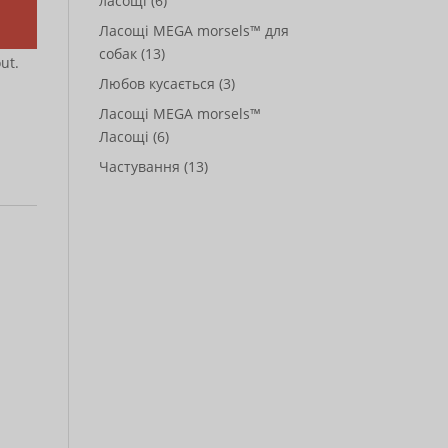
ласощі
(6)
Ласощі MEGA morsels™ для
 Add
собак
(13)
ut.
Любов кусається
(3)
Ласощі MEGA morsels™
Ласощі
(6)
Частування
(13)