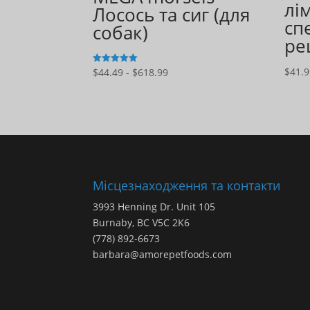
лі
Лосось та сиг (для
сп
собак)
ре
Діапазон
$
41.
$
44.49
-
$
618.99
5
з 5
цін:
$44.49
-
$618.99
Місцезнаходження та контакти
3993 Henning Dr. Unit 105
Burnaby, BC V5C 2K6
(778) 892-6673
barbara@amorepetfoods.com