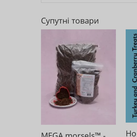
Супутні товари
Ho
MEGA morsels™ -