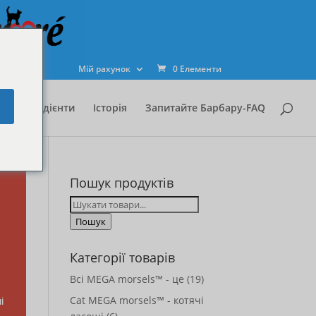
Закрийте
цей
модуль
Мій рахунок
0 Елементи
e
Інгредієнти
Історія
Запитайте Барбару-FAQ
Пошук продуктів
Шукайте:
Пошук
Категорії товарів
Всі MEGA morsels™ - це
(19)
Cat MEGA morsels™ - котячі
сто
і