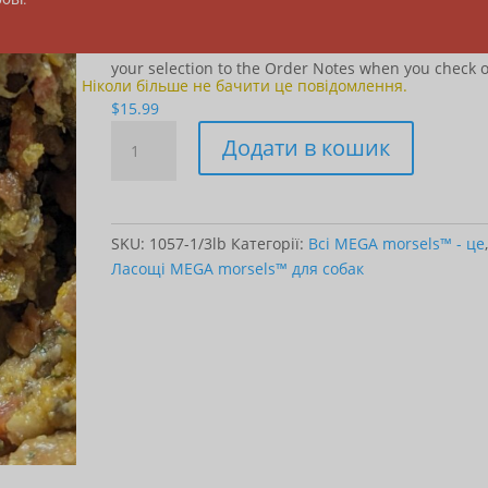
$45.00
Choose one of any of our amazing protein recipes.
your selection to the Order Notes when you check o
Ніколи більше не бачити це повідомлення.
$
15.99
Trial
Додати в кошик
Size
for
Dogs
кількість
SKU:
1057-1/3lb
Категорії:
Всі MEGA morsels™ - це
,
Ласощі MEGA morsels™ для собак