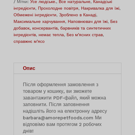
Мітки:
Усе людське.
,
Все натуральне
,
Канадські
morsels™
інгредієнти
,
Прохолодне повітря
,
Накривалка для їжі
,
кількість
Обмежені інгредієнти
,
Зроблено в Канаді
,
Максимальне харчування
,
Наповнювач для їжі
,
Без
добавок, консервантів, барвників та синтетичних
інгредієнтів
,
немає тепла
,
Без м'ясних страв
,
справжнє м'ясо
Опис
Після оформлення замовлення з
товаром у кошику, ви зможете
завантажити PDF-файл, який можна
заповнити. Після заповнення
надішліть його на електронну адресу
barbara@amorepetfoods.com Ми
відповімо вам протягом 2 робочих
днів!