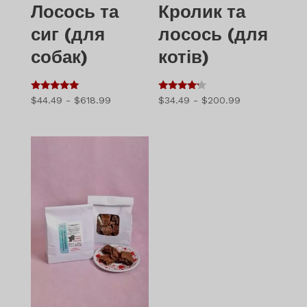
Лосось та
Кролик та
сиг (для
лосось (для
собак)
котів)
5
4
Діапазон
Діапазон
$
44.49
-
$
618.99
$
34.49
-
$
200.99
з 5
з 5
цін:
цін:
$44.49
$34.49
-
-
$618.99
$200.99