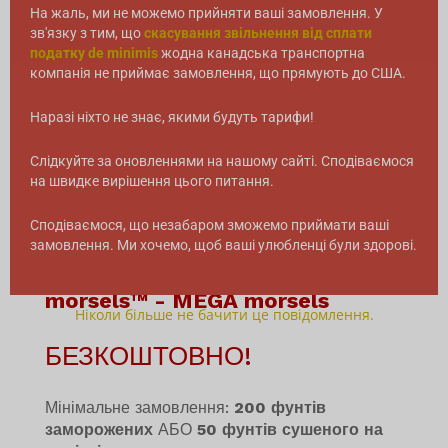
На жаль, ми не можемо прийняти ваші замовлення. У
зв'язку з тим, що
скасування звільнення від сплати
податку de minimis
жодна канадська транспортна
компанія не приймає замовлення, що прямують до США.
Наразі ніхто не знає, якими будуть тарифи!
Слідкуйте за оновленнями на нашому сайті. Сподіваємося
на швидке вирішення цього питання.
Сподіваємося, що незабаром зможемо приймати ваші
замовлення. Ми хочемо, щоб ваші улюбленці були здорові.
Спеціальне поєднання MEGA
morsels™ - MEGA morsels
Ніколи більше не бачити це повідомлення.
БЕЗКОШТОВНО!
Мінімальне замовлення:
200 фунтів
заморожених
АБО
50 фунтів сушеного на