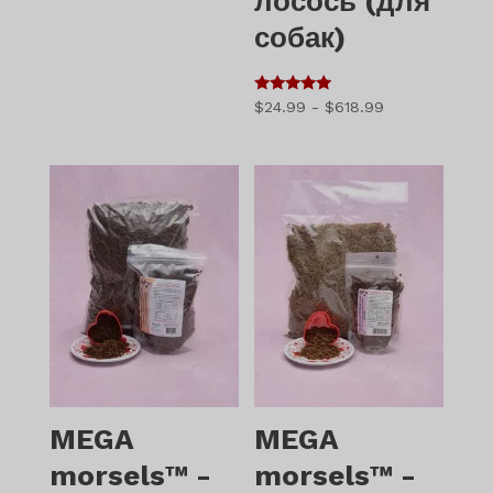
лосось (для
$21.49
собак)
-
$184.49
5
Діапазон
$
24.99
-
$
618.99
з 5
цін:
$24.99
-
$618.99
MEGA
MEGA
morsels™ -
morsels™ -