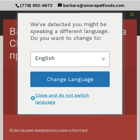
(778) 892-6673
barbara@amorepetfoods.com
Зак
цей
We've detected you might be
Важливо! Замовлення з
мод
speaking a different language.
Do you want to change to:
США тимчасово
призупинено.
Головна
/
Всі MEGA morsels™ - це
/
English
Спеціальна суміш MEGA morsels™ / MEGA
morsels
Change Language
Close and do not switch
language
Всім нашим американським клієнтам: