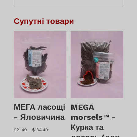
Супутні товари
МЕГА ласощі
MEGA
- Яловичина
morsels™ -
Курка та
Діапазон
$
21.49
-
$
184.49
цін: