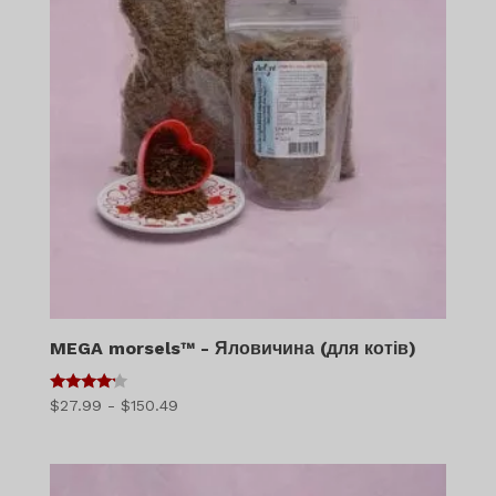
MEGA morsels™ - Яловичина (для котів)
4
Діапазон
$
27.99
-
$
150.49
з 5
цін:
$27.99
-