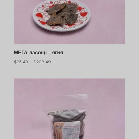
МЕГА ласощі - ягня
Діапазон
$
25.49
-
$
208.49
цін:
$25.49
-
$208.49