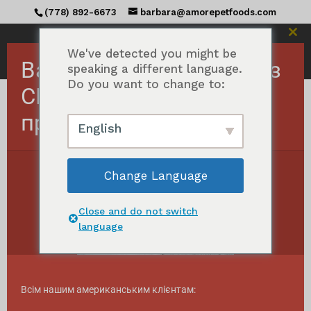
(778) 892-6673
barbara@amorepetfoods.com
Зак
цей
We've detected you might be
Важливо! Замовлення з
мод
speaking a different language.
Do you want to change to:
США тимчасово
призупинено.
Головна сторінка
/ Товари з тегом "Canadian
English
ingredients"
Канадські інгредієнти
Change Language
Відсортовано
Показати всі результати 29
за
Close and do not switch
популярністю
language
Всім нашим американським клієнтам: