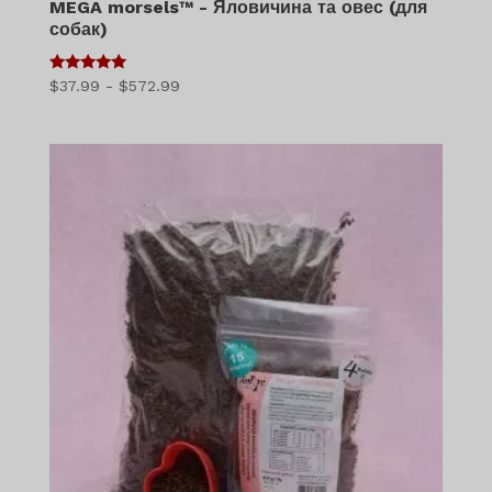
MEGA morsels™ - Яловичина та овес (для
собак)
5
Діапазон
$
37.99
-
$
572.99
з 5
цін:
$37.99
-
$572.99