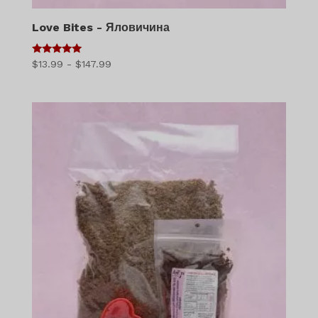
Love Bites - Яловичина
5
Діапазон
$
13.99
-
$
147.99
з 5
цін:
$13.99
-
$147.99