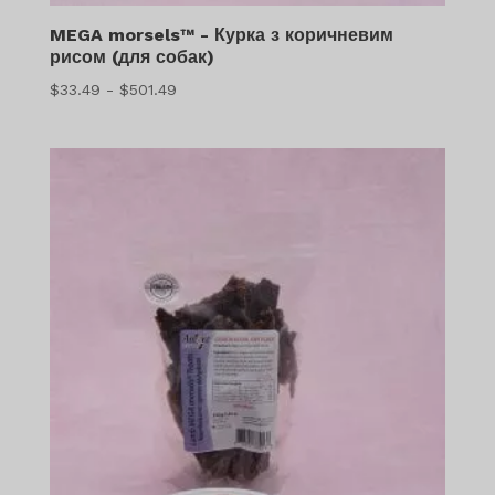
MEGA morsels™ - Курка з коричневим
рисом (для собак)
Діапазон
$
33.49
-
$
501.49
цін:
$33.49
-
$501.49