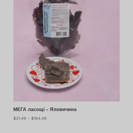
МЕГА ласощі - Яловичина
Діапазон
$
21.49
-
$
184.49
цін:
$21.49