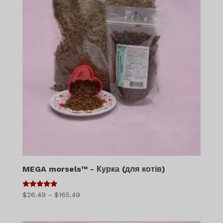
MEGA morsels™ - Курка (для котів)
5
Діапазон
$
26.49
-
$
165.49
з 5
цін:
$26.49