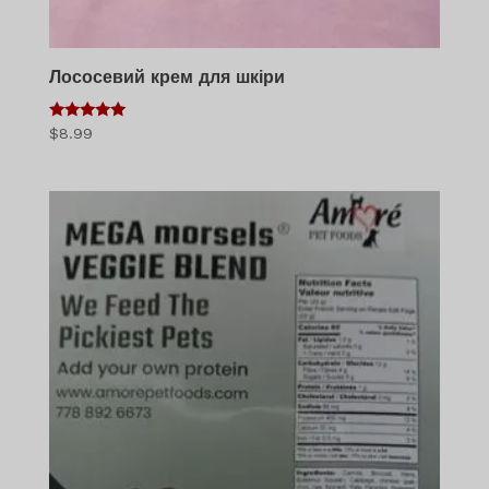
Лососевий крем для шкіри
5
$
8.99
з 5