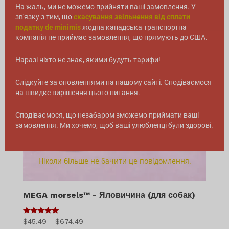
На жаль, ми не можемо прийняти ваші замовлення. У
зв'язку з тим, що
скасування звільнення від сплати
податку de minimis
жодна канадська транспортна
компанія не приймає замовлення, що прямують до США.
Наразі ніхто не знає, якими будуть тарифи!
Слідкуйте за оновленнями на нашому сайті. Сподіваємося
на швидке вирішення цього питання.
Сподіваємося, що незабаром зможемо приймати ваші
замовлення. Ми хочемо, щоб ваші улюбленці були здорові.
Ніколи більше не бачити це повідомлення.
MEGA morsels™ - Яловичина (для собак)
5
Діапазон
$
45.49
-
$
674.49
з 5