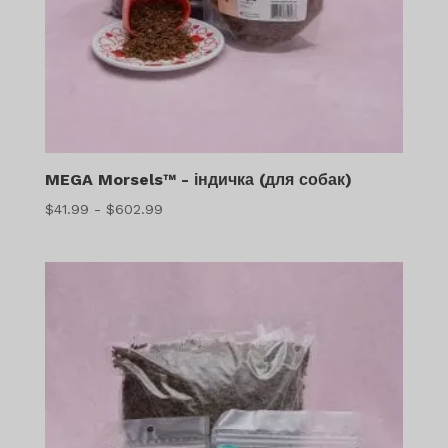
MEGA Morsels™ - індичка (для собак)
Діапазон
$
41.99
-
$
602.99
цін:
$41.99
-
$602.99