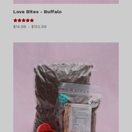
Love Bites - Buffalo
5
Діапазон
$
14.99
-
$
152.99
з 5
цін:
$14.99
-
$152.99