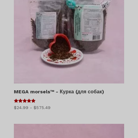
MEGA morsels™ - Курка (для собак)
5
Діапазон
$
24.99
-
$
575.49
з 5
цін:
$24.99
-
$575.49