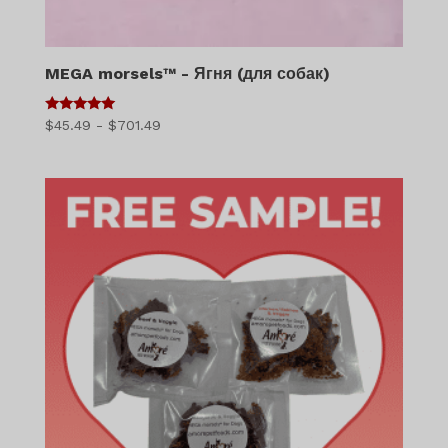
MEGA morsels™ - Ягня (для собак)
5
Діапазон
$
45.49
-
$
701.49
з 5
цін:
$45.49
-
$701.49