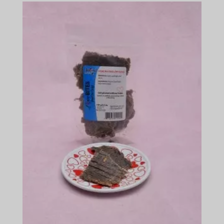
-
$184.49