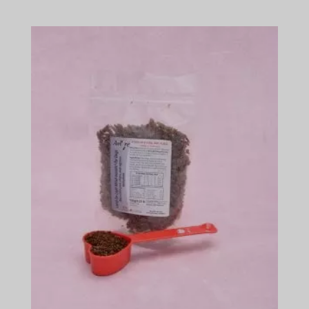
цін:
$45.49
-
$674.49