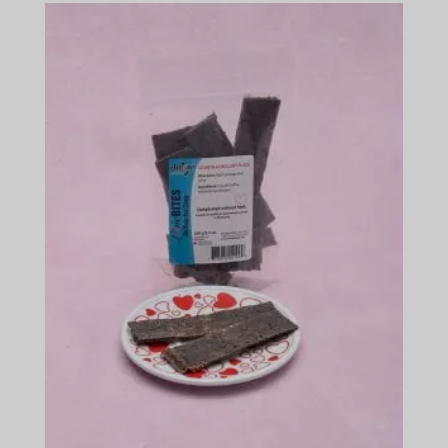
-
$618.99