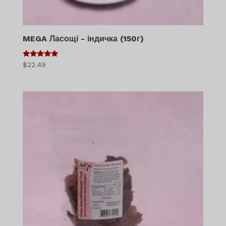
MEGA Ласощі - індичка (150г)
5
$
22.49
з 5