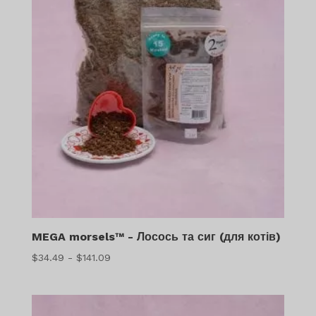
MEGA morsels™ - Лосось та сиг (для котів)
Діапазон
$
34.49
-
$
141.09
цін:
$34.49
-