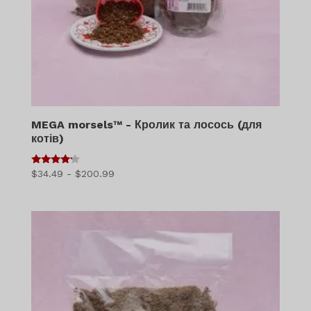
MEGA morsels™ - Кролик та лосось (для
котів)
4
Діапазон
$
34.49
-
$
200.99
з 5
цін:
$34.49
-
$200.99