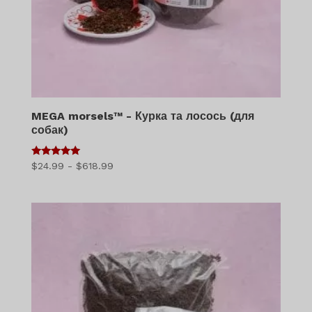
MEGA morsels™ - Курка та лосось (для
собак)
5
Діапазон
$
24.99
-
$
618.99
з 5
цін:
$24.99
-
$618.99