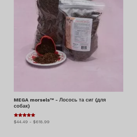
MEGA morsels™ - Лосось та сиг (для
собак)
5
Діапазон
$
44.49
-
$
618.99
з 5
цін:
$44.49