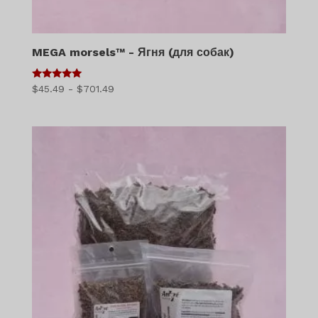
MEGA morsels™ - Ягня (для собак)
5
Діапазон
$
45.49
-
$
701.49
з 5
цін:
$45.49
-
$701.49