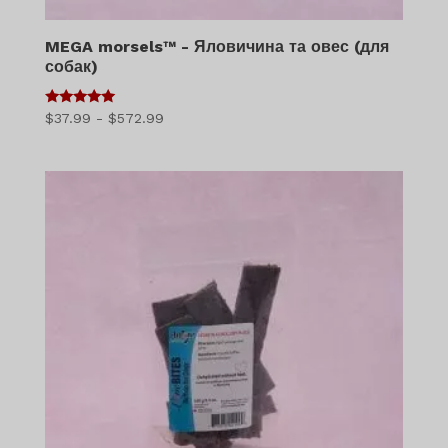
MEGA morsels™ - Яловичина та овес (для
собак)
5
Діапазон
$
37.99
-
$
572.99
з 5
цін:
$37.99
-
$572.99