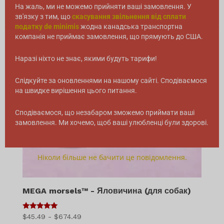
На жаль, ми не можемо прийняти ваші замовлення. У
зв'язку з тим, що
скасування звільнення від сплати
податку de minimis
жодна канадська транспортна
компанія не приймає замовлення, що прямують до США.
Наразі ніхто не знає, якими будуть тарифи!
Слідкуйте за оновленнями на нашому сайті. Сподіваємося
на швидке вирішення цього питання.
Сподіваємося, що незабаром зможемо приймати ваші
замовлення. Ми хочемо, щоб ваші улюбленці були здорові.
Ніколи більше не бачити це повідомлення.
MEGA morsels™ - Яловичина (для собак)
5
Діапазон
$
45.49
-
$
674.49
з 5