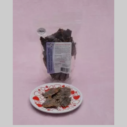
$501.49