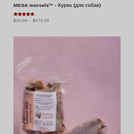
MEGA morsels™ - Курка (для собак)
5
Діапазон
$
24.99
-
$
575.49
з 5
цін:
$24.99
-
$575.49