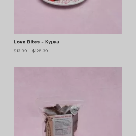
Love Bites - Курка
Діапазон
$
13.99
-
$
128.39
цін:
$13.99
-
$128.39