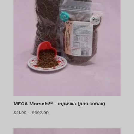
MEGA Morsels™ - індичка (для собак)
Діапазон
$
41.99
-
$
602.99
цін:
$41.99
-