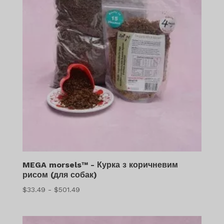
MEGA morsels™ - Курка з коричневим
рисом (для собак)
Діапазон
$
33.49
-
$
501.49
цін:
$33.49
-