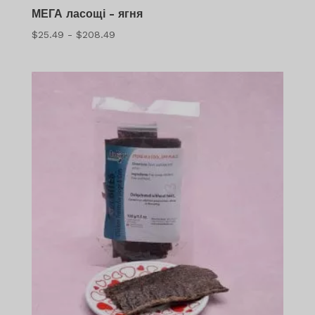
МЕГА ласощі - ягня
Діапазон
$
25.49
-
$
208.49
цін:
$25.49
-
$208.49