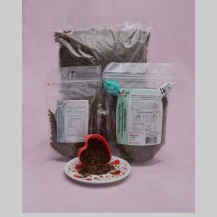
$602.99