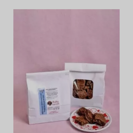
$28.99
-
$167.99