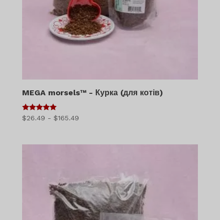
MEGA morsels™ - Курка (для котів)
5
Діапазон
$
26.49
-
$
165.49
з 5
цін:
$26.49
-
$165.49