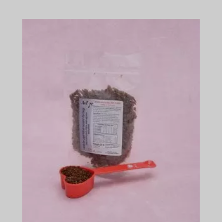
цін:
$45.49
-
$674.49