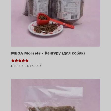
MEGA Morsels - Кенгуру (для собак)
5
Діапазон
$
49.49
-
$
767.49
з 5
цін:
$49.49
-
$767.49