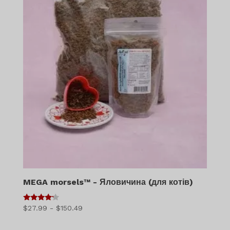
MEGA morsels™ - Яловичина (для котів)
4
Діапазон
$
27.99
-
$
150.49
з 5
цін: