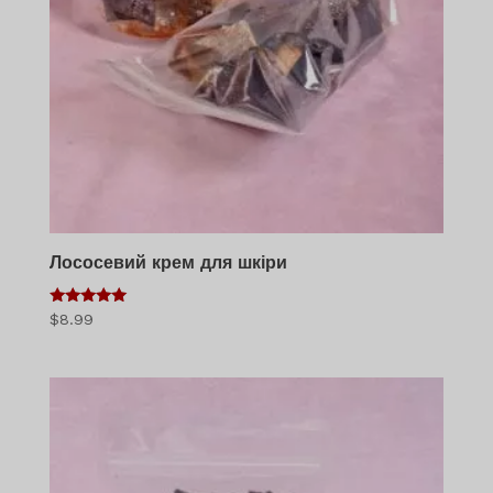
Лососевий крем для шкіри
5
$
8.99
з 5