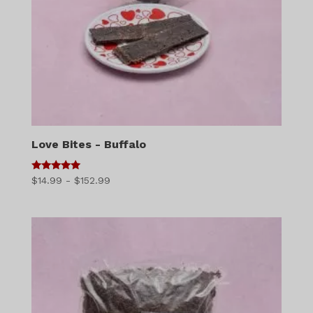
Love Bites - Buffalo
5
Діапазон
$
14.99
-
$
152.99
з 5
цін:
$14.99
-
$152.99