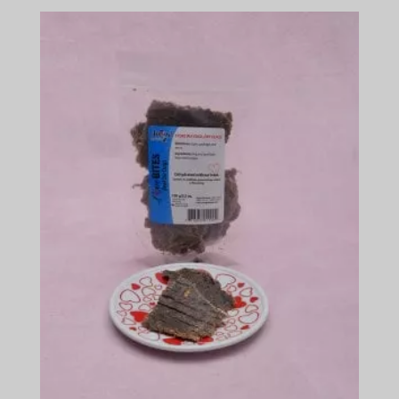
$21.49
-
$184.49