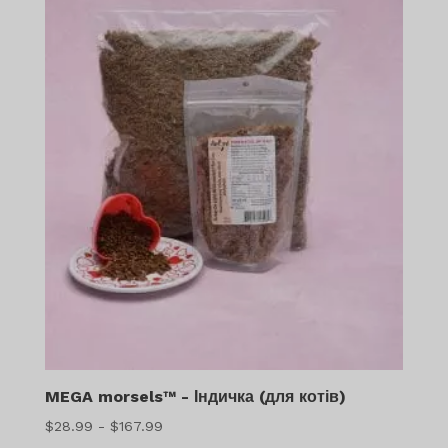
MEGA morsels™ - Індичка (для котів)
Діапазон
$
28.99
-
$
167.99
цін: