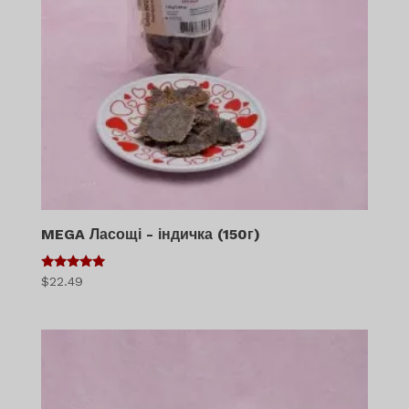
MEGA Ласощі - індичка (150г)
5
$
22.49
з 5