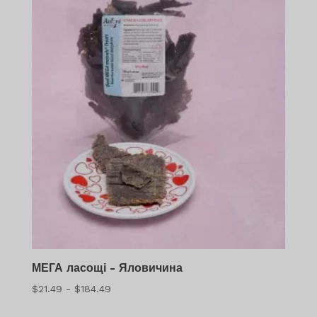
МЕГА ласощі - Яловичина
Діапазон
$
21.49
-
$
184.49
цін: