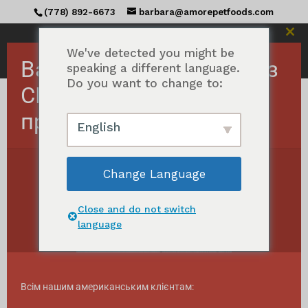
(778) 892-6673
barbara@amorepetfoods.com
Зак
цей
We've detected you might be
Важливо! Замовлення з
мод
speaking a different language.
Do you want to change to:
США тимчасово
призупинено.
Головна сторінка
/ Товари з тегом "single
English
protein"
один білок
Change Language
Відсортовано
Відображаються усі з 21 результату
за
Close and do not switch
популярністю
language
Всім нашим американським клієнтам: