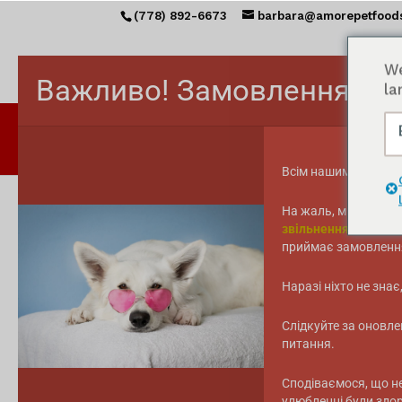
(778) 892-6673
barbara@amorepetfood
We
Важливо! Замовлення з 
la
ГОЛО
Всім нашим америка
На жаль, ми не може
звільнення від спла
Головна сторінка
/ Товари з тегом "real 
приймає замовленн
справжня індичка
Наразі ніхто не зна
Відсортовано
Показати всі результати 3
Слідкуйте за оновл
за
питання.
популярністю
Сподіваємося, що н
улюбленці були здор