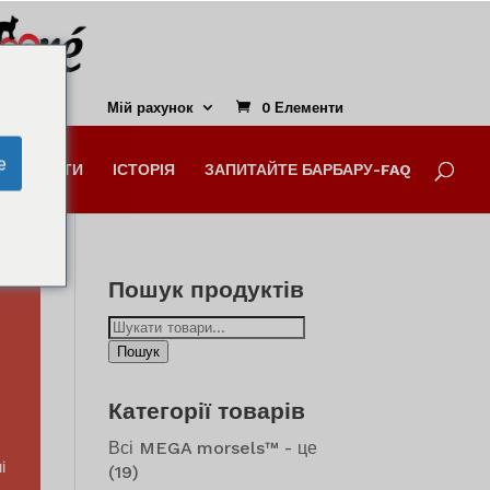
Закрийте
цей
модуль
Мій рахунок
0 Елементи
e
ГРЕДІЄНТИ
ІСТОРІЯ
ЗАПИТАЙТЕ БАРБАРУ-FAQ
Пошук продуктів
Шукайте:
Пошук
Категорії товарів
Всі MEGA morsels™ - це
і
(19)