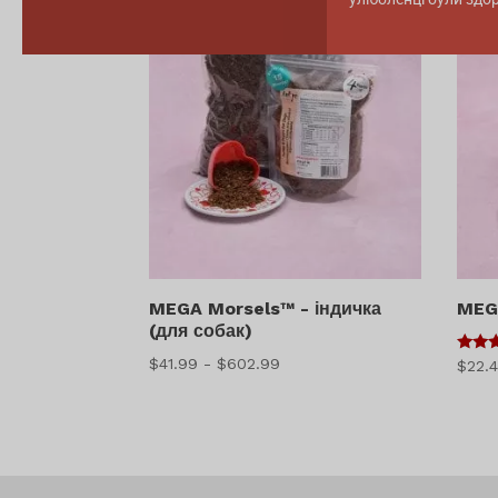
MEGA Morsels™ - індичка
MEGA
(для собак)
Діапазон
$
41.99
-
$
602.99
5
$
22.
з 5
цін:
$41.99
-
$602.99