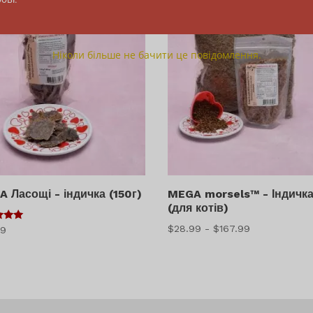
Ніколи більше не бачити це повідомлення.
 Ласощі - індичка (150г)
MEGA morsels™ - Індичк
(для котів)
Діапазон
$
28.99
-
$
167.99
49
цін:
$28.99
-
$167.99