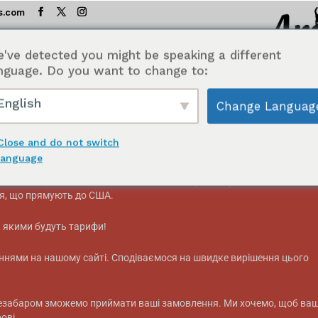
s.com
've detected you might be speaking a different
США тимчасово призупинено.
nguage. Do you want to change to:
English
Change Languag
ВНА СТОРІНКА
МАГАЗИН
ТАБЛИЦЯ ДЕГУСТАЦІЇ
ІН
нським клієнтам:
Close and do not switch
language
мо прийняти ваші замовлення. У зв'язку з тим, що
скасування
ти податку de minimis
жодна канадська транспортна компанія не
turkey"
я, що прямують до США.
є, якими будуть тарифи!
еннями на нашому сайті. Сподіваємося на швидке вирішення цього
езабаром зможемо приймати ваші замовлення. Ми хочемо, щоб ваш
ові.