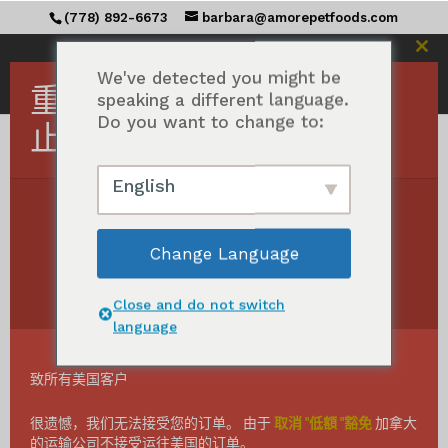
(778) 892-6673
barbara@amorepetfoods.com
关
We've detected you might be
闭
重要！美国订单暂时中
speaking a different language.
此
Do you want to change to:
模
止。
块
English
登录
Change Language
需
用户名或电子邮件地址
*
Close and do not switch
要
language
致所有美国客户
需
密码
*
很遗憾，我们无法接受您的订单。 由于
取消 "低額 "豁免
加拿大
要
的运输公司不接受运往美国的订单。