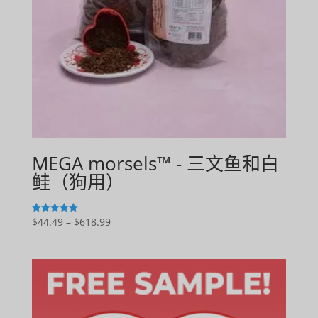
MEGA morsels™ - 三文鱼和白
鲑（狗用）
价
$
44.49
–
$
618.99
5
满分 5 分
格
范
围：
$44.49
至