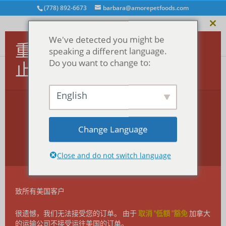
(778) 892-6673
barbara@amorepetfoods.com
关
We've detected you might be
闭
重要！美国订单暂时中
speaking a different language.
此
模
Do you want to change to:
止。
块
首页
/
治疗
/
爱的咬合
/ 爱咬 - 鸡肉
English
Change Language
Close and do not switch language
致所有美国客户
很遗憾，我们无法接受您的订单。 由于
取消 "低額 "豁免
加拿大
的运输公司不接受运往美国的订单。