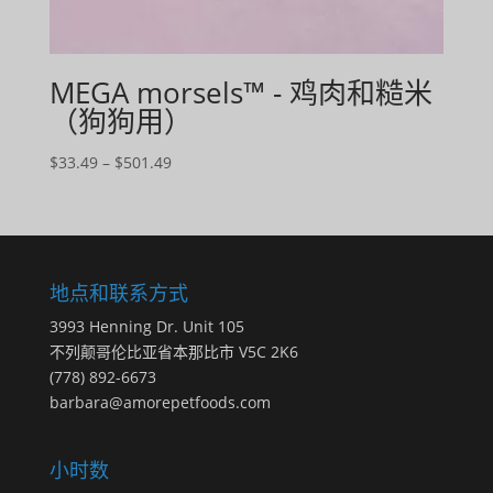
MEGA morsels™ - 鸡肉和糙米
（狗狗用）
价
$
33.49
–
$
501.49
格
范
围：
$33.49
至
地点和联系方式
$501.49
3993 Henning Dr. Unit 105
不列颠哥伦比亚省本那比市 V5C 2K6
(778) 892-6673
barbara@amorepetfoods.com
小时数