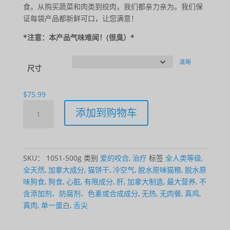
范
食。从购买蔬菜和肉类到绞肉，我们都亲力亲为。我们保
围：
证每袋产品都新鲜可口，让您满意！
$13.99
至
*注意：本产品气味难闻！(很臭）*
$128.39
清晰
尺寸
$
75.99
Love
添加到购物车
Bites
-
Chicken
数
SKU：
1051-500g
类别
爱的咬合
,
治疗
标签
全人类等级
,
量
全天然
,
加拿大成分
,
猫饼干
,
冷空气
,
脱水原味猫粮
,
脱水原
味狗食
,
狗食
,
心脏
,
有限成分
,
肝
,
加拿大制造
,
最大营养
,
不
含添加剂、防腐剂、色素或合成成分
,
无热
,
无肉餐
,
真鸡
,
真肉
,
单一蛋白
,
舌尖