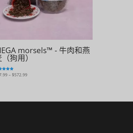
EGA morsels™ - 牛肉和燕
麦（狗用）
价
7.99
–
$
572.99
 5 分
格
范
围：
$37.99
至
$572.99