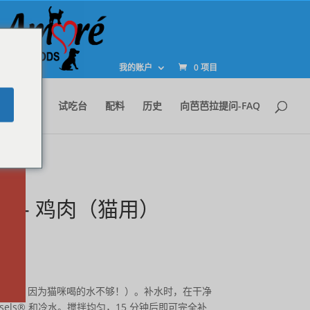
关
闭
我的账户
0 项目
此
模
块
e
商店
试吃台
配料
历史
向芭芭拉提问-FAQ
订
ls™ - 鸡肉（猫用）
价
格
水喂食，因为猫咪喝的水不够！）。补水时，在干净
范
rsels® 和冷水。搅拌均匀，15 分钟后即可完全补