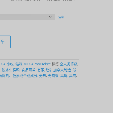
围：
$26.49
至
清晰
$165.49
车
EGA 小吃
,
猫咪 MEGA morsels™
标签
全人类等级
,
气
,
脱水生猫粮
,
食品顶盖
,
有限成分
,
加拿大制造
,
最
防腐剂、色素或合成成分
,
无热
,
无肉餐
,
真鸡
,
真肉
,