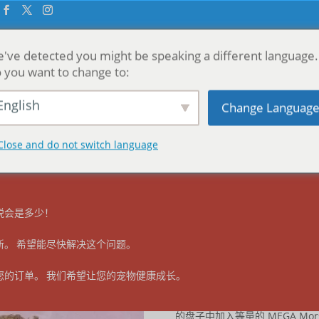
've detected you might be speaking a different language.
 you want to change to:
English
Change Languag
首页
Close and do not switch language
受您的订单。 由于
取消 "低額 "豁免
加拿大的运输公司不接受运往美国的
 MEGA morsels™ - 鸡肉（猫用）
MEGA morse
税会是多少！
新。 希望能尽快解决这个问题。
(
1
客户评论)
5
5
1
出
基于
客户评分
$
26.49
–
$
165.49
您的订单。 我们希望让您的宠物健康成长。
干喂或补水喂食。(我们建议补
的盘子中加入等量的 MEGA Mo