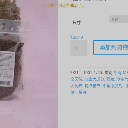
水。
再也看不到这条信息了。
尺寸
$
26.49
MEGA
添加到购物
morsels™
-
Chicken
(for
SKU：
1001-1/2lb
类别
所有 M
Cats)
全天然
,
加拿大成分
,
猫粮
,
冷空
数
大营养
,
餐点装饰
,
不含添加剂、
量
单一蛋白