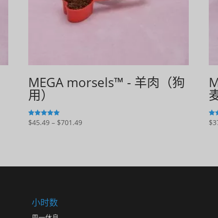
MEGA morsels™ - 羊肉（狗
M
用）
价
$
45.49
–
$
701.49
$
3
5
5
满分 5 分
满分
格
范
围：
$45.49
至
$701.49
小时数
周一休息