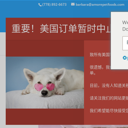
(778) 892-6673
barbara@amorepetfoods.com
We
重要！美国订单暂时中止。
Do
致所有美国客户
很遗憾，我们无法接
单。
首页
/
所有 MEGA 小吃
/
猫咪 MEGA morsels™
/
目前，没有人知道关
请关注我们的网站更
我们希望能尽快接受