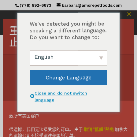
(778) 892-6673
barbara@amorepetfoods.com
关
We've detected you might be
闭
重要！美国订单暂时中
speaking a different language.
此
Do you want to change to:
模
止。
块
English
隐私政策
我们致力于保护您的个人信息和隐私权。如果您对
Change Language
我们的政策或我们处理您个人信息的做法有任何问
题或疑虑，请联系我们。
Close and do not switch
本隐私政策适用于我们网站
language
（amorepetfoods.com）的隐私政策和惯例。请
仔细阅读我们的隐私政策，它将帮助您在与我们共
致所有美国客户
享个人信息时做出明智的决定。
很遗憾，我们无法接受您的订单。 由于
取消 "低額 "豁免
加拿大
我们收集的信息
的运输公司不接受运往美国的订单。