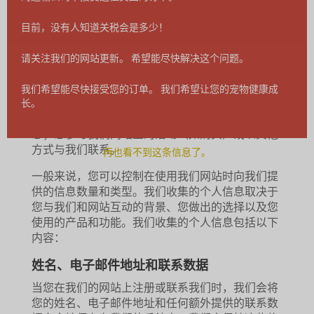
作为访客，您可以浏览我们的网站，了解有关我们
产品的更多信息。作为访客，您无需向我们提供任
目前，没有人知道关税会是多少！
何个人信息。
请关注我们的网站更新。 希望能尽快解决这个问题。
您向我们提供的信息
我们会在以下情况下收集您的个人信息：您在我们
我们希望能尽快接受您的订单。 我们希望让您的宠物健康成
网站上注册并购买我们的宠物食品（"用户"）；您
长。
表示有兴趣获取有关我们或我们产品和服务的信
息；您参与我们网站上的活动（如购买）或以其他
方式与我们联系。
再也看不到这条信息了。
一般来说，您可以控制在使用我们网站时向我们提
供的信息数量和类型。我们收集的个人信息取决于
您与我们和网站互动的背景、您做出的选择以及您
使用的产品和功能。我们收集的个人信息包括以下
内容：
姓名、电子邮件地址和联系数据
当您在我们的网站上注册或联系我们时，我们会将
您的姓名、电子邮件地址和任何额外提供的联系数