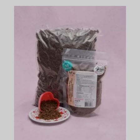
bis
$184.49