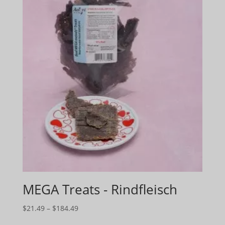
MEGA Treats - Rindfleisch
Preisspanne:
$
21.49
–
$
184.49
$21.49