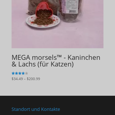
MEGA morsels™ - Kaninchen
& Lachs (für Katzen)
Preisspanne:
$
34.49
–
$
200.99
4
von 5
$34.49
bis
$200.99
Standort und Kontakte