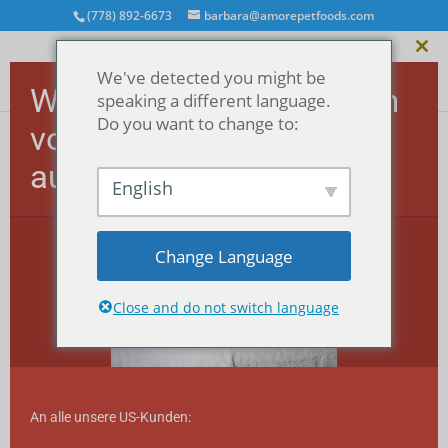
(778) 892-6673
barbara@amorepetfoods.com
Dies
We've detected you might be
Mod
Wichtig! US-Bestellungen
schl
speaking a different language.
Do you want to change to:
vorübergehend
ausgesetzt.
Startseite
/
Behandelt
/
MEGA morsels™
English
Leckerbissen
/ MEGA Leckerlis - Huhn (150g)
Change Language
Close and do not switch language
An alle unsere US-Kunden: