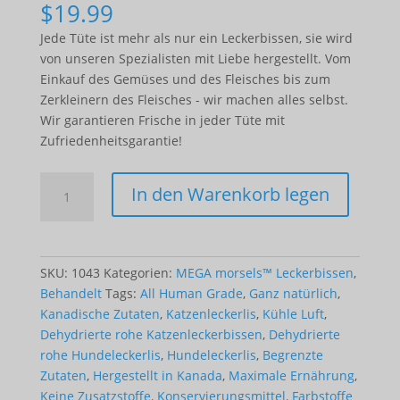
$
19.99
Jede Tüte ist mehr als nur ein Leckerbissen, sie wird
von unseren Spezialisten mit Liebe hergestellt. Vom
Einkauf des Gemüses und des Fleisches bis zum
Zerkleinern des Fleisches - wir machen alles selbst.
Wir garantieren Frische in jeder Tüte mit
Zufriedenheitsgarantie!
MEGA
In den Warenkorb legen
Treats
-
Chicken
(150g)
SKU:
1043
Kategorien:
MEGA morsels™ Leckerbissen
,
Menge
Behandelt
Tags:
All Human Grade
,
Ganz natürlich
,
Kanadische Zutaten
,
Katzenleckerlis
,
Kühle Luft
,
Dehydrierte rohe Katzenleckerbissen
,
Dehydrierte
rohe Hundeleckerlis
,
Hundeleckerlis
,
Begrenzte
Zutaten
,
Hergestellt in Kanada
,
Maximale Ernährung
,
Keine Zusatzstoffe, Konservierungsmittel, Farbstoffe