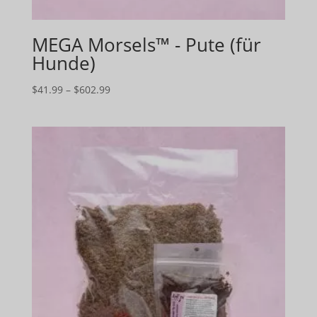
MEGA Morsels™ - Pute (für
Hunde)
Preisspanne:
$
41.99
–
$
602.99
$41.99
bis
$602.99