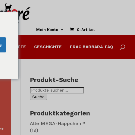
Dieses
Modul
schließen
Mein Konto
0-Artikel
e
ALTSSTOFFE
GESCHICHTE
FRAG BARBARA-FAQ
s-
Produkt-Suche
Suche
nach:
Suche
Produktkategorien
Alle MEGA-Häppchen™
ere
(19)