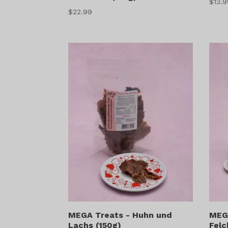
$
13.
$
22.99
MEGA Treats - Huhn und
MEG
Lachs (150g)
Felc