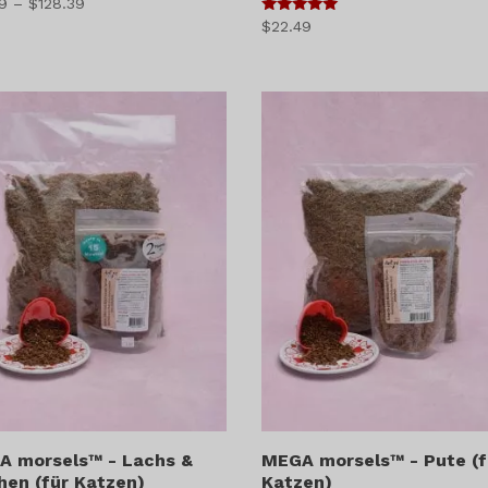
Preisspanne:
99
–
$
128.39
5
$
22.49
$13.99
von 5
bis
$128.39
A morsels™ - Lachs &
MEGA morsels™ - Pute (f
hen (für Katzen)
Katzen)