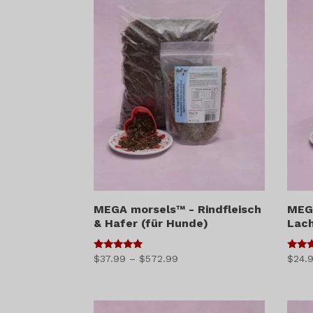
MEGA morsels™ - Rindfleisch
MEG
& Hafer (für Hunde)
Lach
5
5
Preisspanne:
$
37.99
–
$
572.99
$
24.
von 5
von 5
$37.99
bis
$572.99