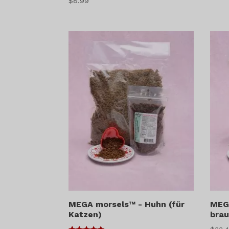
$
8.99
von 5
MEGA morsels™ - Huhn (für
MEG
Katzen)
brau