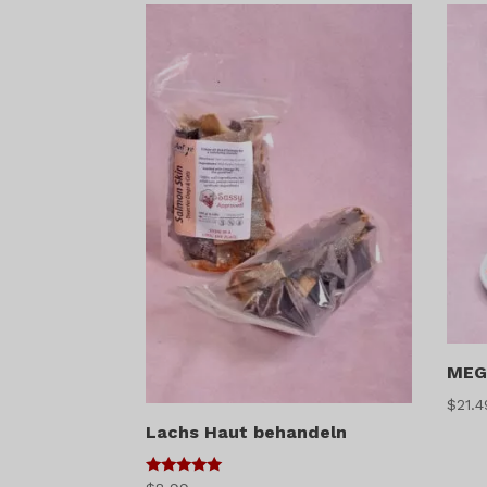
MEGA
$
21.4
Lachs Haut behandeln
5