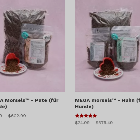
 Morsels™ - Pute (für
MEGA morsels™ - Huhn (
de)
Hunde)
Preisspanne:
99
–
$
602.99
5
Preisspanne:
$
24.99
–
$
575.49
$41.99
von 5
$24.99
bis
bis
$602.99