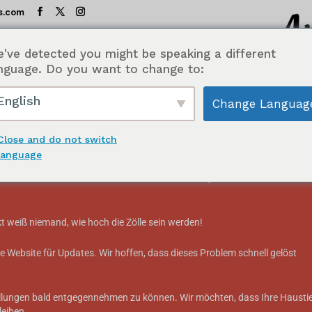
s.com
've detected you might be speaking a different
orübergehend ausgesetzt.
nguage. Do you want to change to:
English
Change Languag
ARTSEITE
SHOP
GESCHMACKSTEST-TABELLE
INH
nden:
Close and do not switch
language
re Bestellungen nicht annehmen. Aufgrund der
Aufhebung der De-minimi
dischen Versandunternehmen nehmen Bestellungen an, die in die USA
 "real meat"
t weiß niemand, wie hoch die Zölle sein werden!
 Website für Updates. Wir hoffen, dass dieses Problem schnell gelöst
tellungen bald entgegennehmen zu können. Wir möchten, dass Ihre Hausti
eiben.