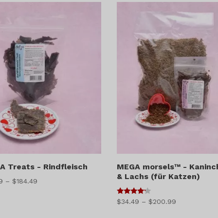
$575.49
 Treats - Rindfleisch
MEGA morsels™ - Kaninc
& Lachs (für Katzen)
Preisspanne:
9
–
$
184.49
$21.49
4
Preisspanne:
$
34.49
–
$
200.99
bis
von 5
$34.49
$184.49