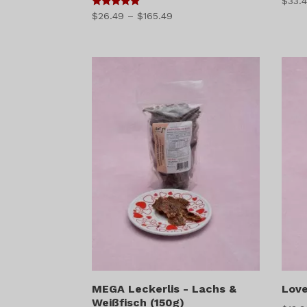
$
33.
5
Preisspanne:
$
26.49
–
$
165.49
von 5
$26.49
bis
$165.49
MEGA Leckerlis - Lachs &
Love
Weißfisch (150g)