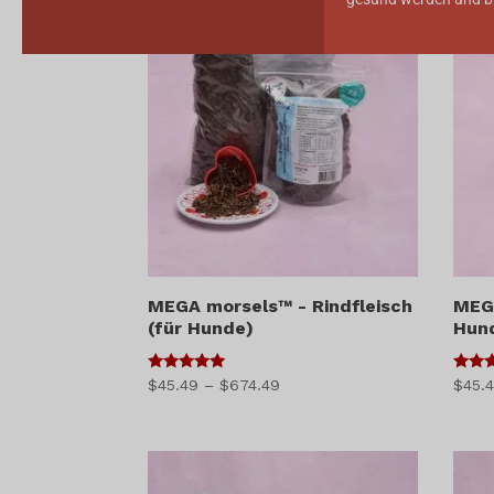
MEGA morsels™ - Rindfleisch
MEG
(für Hunde)
Hun
5
5
Preisspanne:
$
45.49
–
$
674.49
$
45.
von 5
von 5
$45.49
bis
$674.49