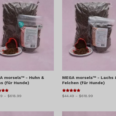
A morsels™ - Huhn &
MEGA morsels™ - Lachs 
s (für Hunde)
Felchen (für Hunde)
5
Preisspanne:
Preisspanne:
99
–
$
618.99
$
44.49
–
$
618.99
von 5
$24.99
$44.49
bis
bis
$618.99
$618.99