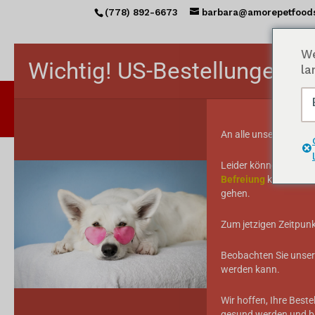
(778) 892-6673
barbara@amorepetfood
We
Wichtig! US-Bestellungen v
la
ST
An alle unsere US-Ku
Leider können wir Ih
Befreiung
keine kana
Startseite
/ Produkte mit dem Stichwort
gehen.
echtes Fleisch
Zum jetzigen Zeitpunk
Sortiert
Alle 26-Ergebnisse anzeigen
Beobachten Sie unsere
nach
werden kann.
Beliebtheit
Wir hoffen, Ihre Bes
gesund werden und bl