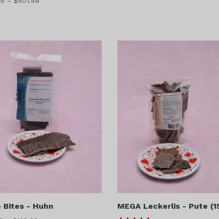
Preisspanne:
49
–
$
501.49
$25.49
$33.49
bis
bis
$208.49
$501.49
 Bites - Huhn
MEGA Leckerlis - Pute (1