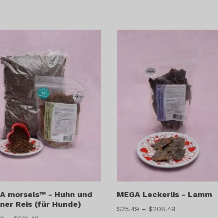
bis
$200.99
A morsels™ - Huhn und
MEGA Leckerlis - Lamm
ner Reis (für Hunde)
Preisspanne:
$
25.49
–
$
208.49