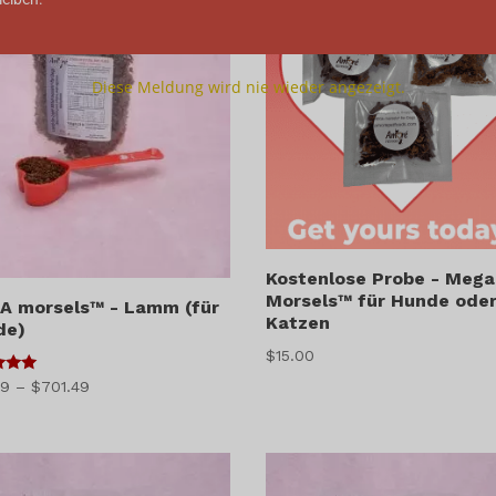
Diese Meldung wird nie wieder angezeigt.
Kostenlose Probe - Mega
Morsels™ für Hunde ode
A morsels™ - Lamm (für
Katzen
de)
$
15.00
Preisspanne:
49
–
$
701.49
$45.49
bis
$701.49