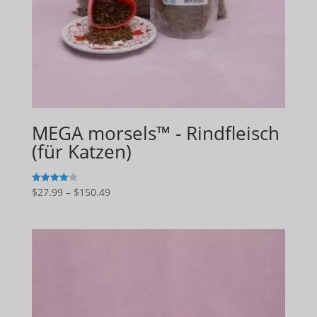
MEGA morsels™ - Rindfleisch
(für Katzen)
Preisspanne:
$
27.99
–
$
150.49
4
von 5
$27.99
bis
$150.49