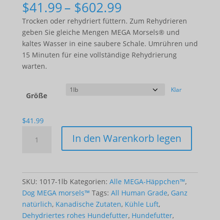
Preisspanne:
$
41.99
–
$
602.99
$41.99
Trocken oder rehydriert füttern. Zum Rehydrieren
bis
geben Sie gleiche Mengen MEGA Morsels® und
$602.99
kaltes Wasser in eine saubere Schale. Umrühren und
15 Minuten für eine vollständige Rehydrierung
warten.
Klar
Größe
$
41.99
MEGA
In den Warenkorb legen
Morsels™
-
Turkey
(for
SKU:
1017-1lb
Kategorien:
Alle MEGA-Häppchen™
,
dogs)
Dog MEGA morsels™
Tags:
All Human Grade
,
Ganz
Menge
natürlich
,
Kanadische Zutaten
,
Kühle Luft
,
Dehydriertes rohes Hundefutter
,
Hundefutter
,