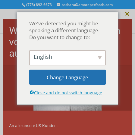
(778) 892-6673
barbara@amorepetfoods.com
Dies
We've detected you might be
Mod
Wichtig! US-Bestellungen
schl
speaking a different language.
Do you want to change to:
vorübergehend
ausgesetzt.
Startseite
/
Alle MEGA-Häppchen™
/
Dog MEGA
English
morsels™
/ MEGA Morsels™ - Truthahn (für Hunde)
Change Language
Close and do not switch language
An alle unsere US-Kunden: