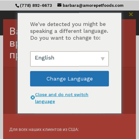
(778) 892-6673
barbara@amorepetfoods.com
Зак
этот
We've detected you might be
Важно! Заказы в США
мод
speaking a different language.
Do you want to change to:
временно
приостановлены.
Главная
/
Все морсы MEGA™
/ Кошачьи МЕГА
English
морсы™
Кошачьи морсы MEGA™
Change Language
Отсортировано
Показать все результаты 6
по
Close and do not switch
популярности
language
Для всех наших клиентов из США: