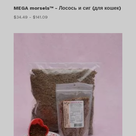
MEGA morsels™ - Лосось и сиг (для кошек)
Диапазон
$
34.49
-
$
141.09
цен:
$34.49
–
$141.09