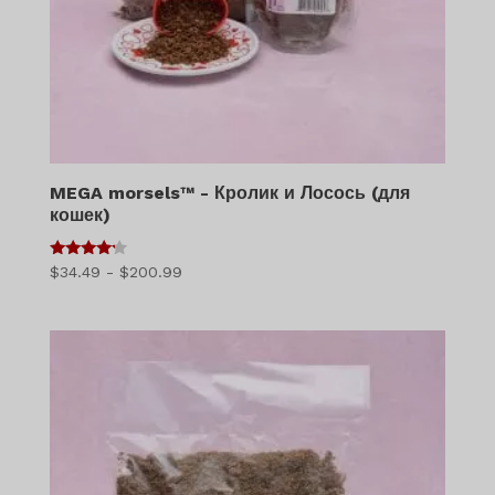
MEGA morsels™ - Кролик и Лосось (для
кошек)
4
Диапазон
$
34.49
-
$
200.99
из 5
цен:
$34.49
–
$200.99