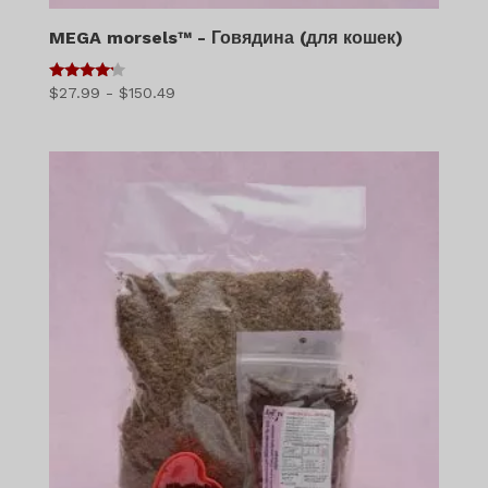
MEGA morsels™ - Говядина (для кошек)
4
Диапазон
$
27.99
-
$
150.49
из 5
цен:
$27.99
–
$150.49