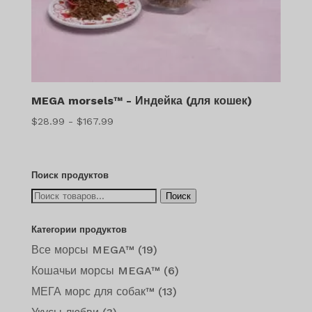
MEGA morsels™ - Индейка (для кошек)
Диапазон
$
28.99
-
$
167.99
цен:
$28.99
–
Поиск продуктов
$167.99
Искать:
Поиск
Категории продуктов
Все морсы MEGA™
(19)
Кошачьи морсы MEGA™
(6)
МЕГА морс для собак™
(13)