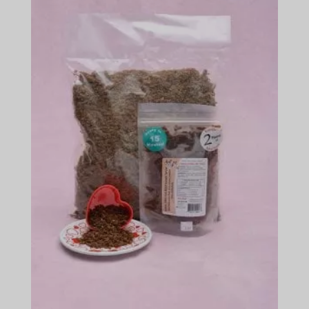
–
$165.49