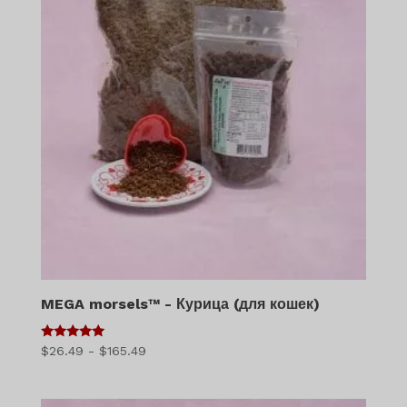
MEGA morsels™ - Курица (для кошек)
5
Диапазон
$
26.49
-
$
165.49
из 5
цен:
$26.49