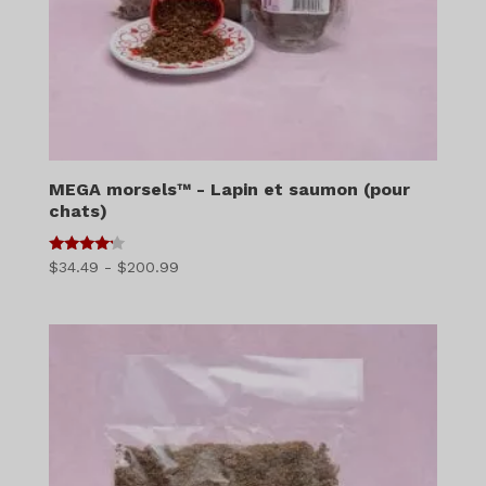
MEGA morsels™ - Lapin et saumon (pour
chats)
4
Gamme
$
34.49
-
$
200.99
sur 5
de
prix
:
$34.49
à
$200.99