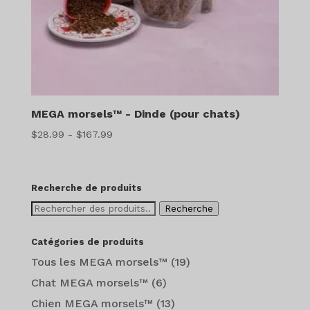
MEGA morsels™ - Dinde (pour chats)
Gamme
$
28.99
-
$
167.99
de
prix
:
Recherche de produits
$28.99
Recherche
Recherche
à
de
$167.99
:
Catégories de produits
Tous les MEGA morsels™
(19)
Chat MEGA morsels™
(6)
Chien MEGA morsels™
(13)