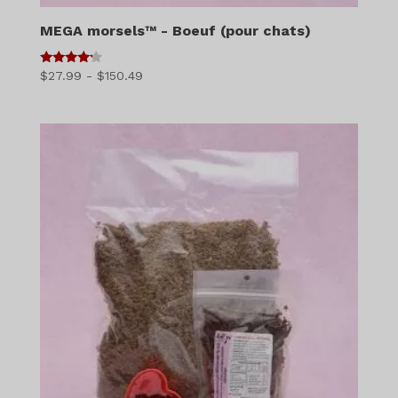
MEGA morsels™ - Boeuf (pour chats)
4
Gamme
$
27.99
-
$
150.49
sur 5
de
prix
:
$27.99
à
$150.49