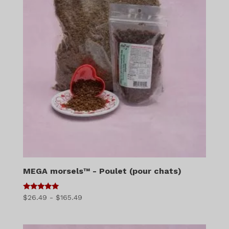
MEGA morsels™ - Poulet (pour chats)
5
Gamme
$
26.49
-
$
165.49
sur 5
de
prix