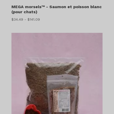
MEGA morsels™ - Saumon et poisson blanc
(pour chats)
Gamme
$
34.49
-
$
141.09
de
prix
:
$34.49
à
$141.09