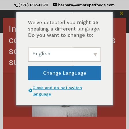
(778) 892-6673
barbara@amorepetfoods.com
Fer
ce
We've detected you might be
Important ! Les
mod
speaking a different language.
Do you want to change to:
commandes américaines
sont temporairement
Accueil
/
Tous les MEGA morsels™
/ Cat
English
MEGA morsels™
suspendues.
Chat MEGA morsels™
Change Language
Classés
Afficher tous les résultats de 6
par
Close and do not switch
popularité
language