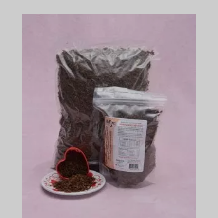
$24.99
–
$618.99