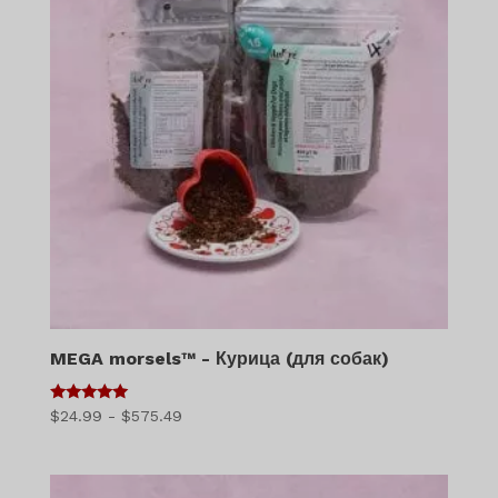
MEGA morsels™ - Курица (для собак)
5
Диапазон
$
24.99
-
$
575.49
из 5
цен:
$24.99
–