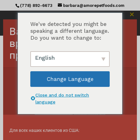
(778) 892-6673
barbara@amorepetfoods.com
Зак
этот
We've detected you might be
Важно! Заказы в США
мод
speaking a different language.
Do you want to change to:
временно
приостановлены.
Главная
/ Товары с меткой "Food Topper"
English
Пищевой топпер
Change Language
Отсортировано
Показать все результаты 13
по
популярности
Close and do not switch
language
Для всех наших клиентов из США: