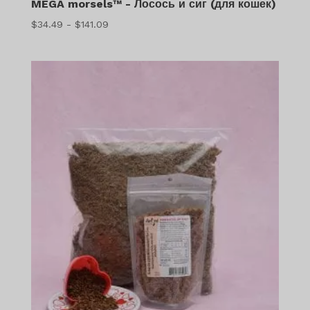
MEGA morsels™ - Лосось и сиг (для кошек)
Диапазон
$
34.49
-
$
141.09
цен:
$34.49
–
$141.09