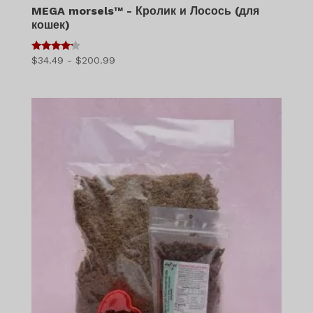
MEGA morsels™ - Кролик и Лосось (для
кошек)
4
Диапазон
$
34.49
-
$
200.99
из 5
цен:
$34.49
–
$200.99