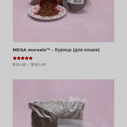
MEGA morsels™ - Курица (для кошек)
5
Диапазон
$
26.49
-
$
165.49
из 5
цен:
$26.49
–
$165.49