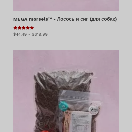
MEGA morsels™ - Лосось и сиг (для собак)
5
Диапазон
$
44.49
-
$
618.99
из 5
цен:
$44.49
–
$618.99