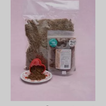
$501.49