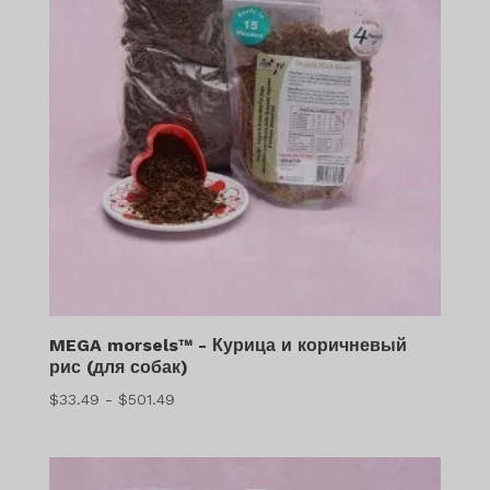
MEGA morsels™ - Курица и коричневый
рис (для собак)
Диапазон
$
33.49
-
$
501.49
цен:
$33.49
–