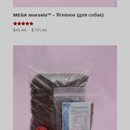
MEGA morsels™ - Ягненок (для собак)
5
Диапазон
$
45.49
-
$
701.49
из 5
цен:
$45.49
–
$701.49