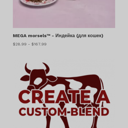
MEGA morsels™ - Индейка (для кошек)
Диапазон
$
28.99
-
$
167.99
цен:
$28.99
–
$167.99