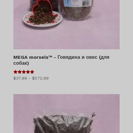
MEGA morsels™ - Говядина и овес (для
собак)
5
Диапазон
$
37.99
-
$
572.99
из 5
цен:
$37.99
–
$572.99