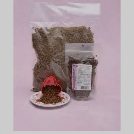
$575.49