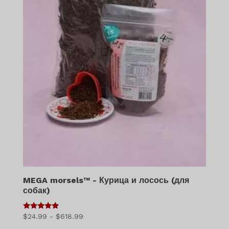
MEGA morsels™ - Курица и лосось (для
собак)
5
Диапазон
$
24.99
-
$
618.99
из 5
цен: