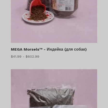
MEGA Morsels™ - Индейка (для собак)
Диапазон
$
41.99
-
$
602.99
цен:
$41.99
–
$602.99