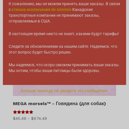
К сожалению, мы не можем принять ваши заказы. В связи
с
отмена исключения de minimis
Канадские
транспортные компании не принимают заказы,
отправляемые в США.
В настоящее время никто не знает, какими будут тарифы!
Следите за обновлениями на нашем сайте. Надеемся, что
этот вопрос будет быстро решен.
Мы надеемся, что скоро сможем принимать ваши заказы.
Мы хотим, чтобы ваши питомцы были здоровы.
Больше никогда не увидите это сообщение.
MEGA morsels™ - Говядина (для собак)
5
Диапазон
$
45.49
-
$
674.49
из 5
цен: