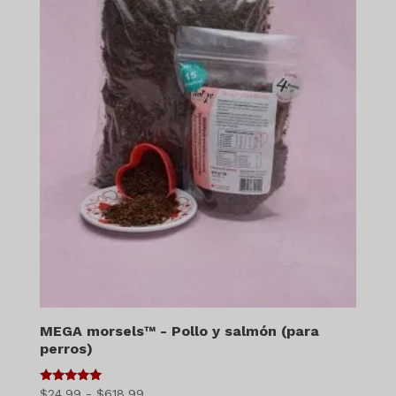
MEGA morsels™ - Pollo y salmón (para
perros)
5
Gama
$
24.99
-
$
618.99