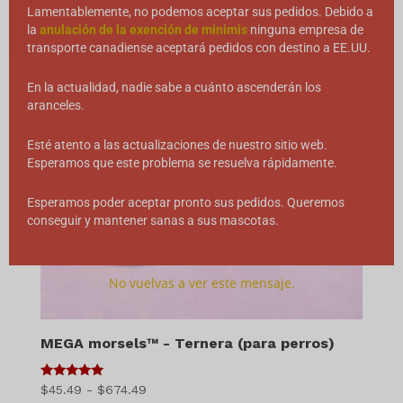
Lamentablemente, no podemos aceptar sus pedidos. Debido a
la
anulación de la exención de minimis
ninguna empresa de
transporte canadiense aceptará pedidos con destino a EE.UU.
En la actualidad, nadie sabe a cuánto ascenderán los
aranceles.
Esté atento a las actualizaciones de nuestro sitio web.
Esperamos que este problema se resuelva rápidamente.
Esperamos poder aceptar pronto sus pedidos. Queremos
conseguir y mantener sanas a sus mascotas.
No vuelvas a ver este mensaje.
MEGA morsels™ - Ternera (para perros)
5
Gama
$
45.49
-
$
674.49
de 5