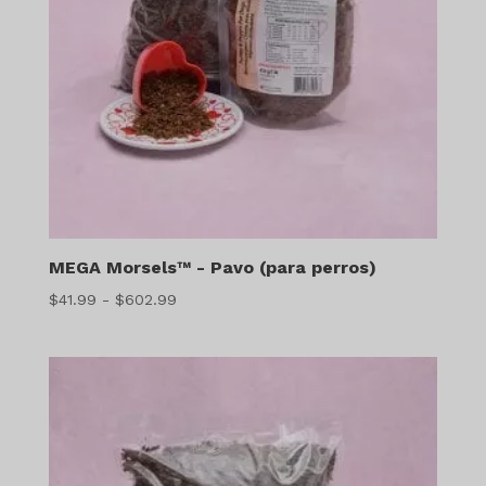
MEGA Morsels™ - Pavo (para perros)
Gama
$
41.99
-
$
602.99
de
precios:
$41.99
a
$602.99