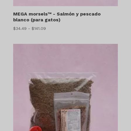
MEGA morsels™ - Salmón y pescado
blanco (para gatos)
Gama
$
34.49
-
$
141.09
de
precios:
$34.49
a
$141.09