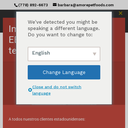
(778) 892-6673
barbara@amorepetfoods.com
Cerr
est
We've detected you might be
Importante Pedidos a
mód
speaking a different language.
Do you want to change to:
EE.UU. suspendidos
temporalmente.
Inicio
/ Productos etiquetados con "Food
English
Topper"
Topper para alimentos
Change Language
Ordenados
Mostrando todos los resultados 13
por
Close and do not switch
popularidad
language
A todos nuestros clientes estadounidenses: