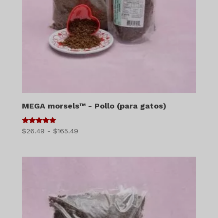
MEGA morsels™ - Pollo (para gatos)
5
Gama
$
26.49
-
$
165.49
de 5
de
precios:
$26.49
a
$165.49