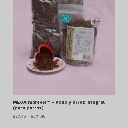
MEGA morsels™ - Pollo y arroz integral
(para perros)
Gama
$
33.49
-
$
501.49
de