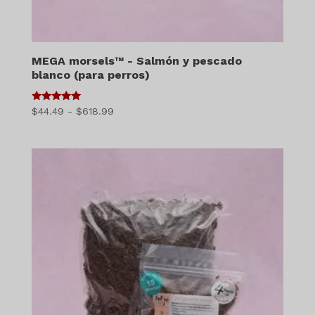
MEGA morsels™ - Salmón y pescado
blanco (para perros)
5
Gama
$
44.49
-
$
618.99
de 5
de
precios:
$44.49
a
$618.99