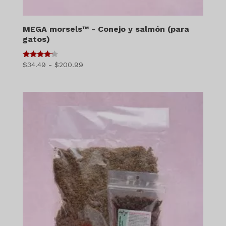
MEGA morsels™ - Conejo y salmón (para
gatos)
4
Gama
$
34.49
-
$
200.99
de 5
de
precios:
$34.49
a
$200.99