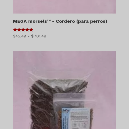
MEGA morsels™ - Cordero (para perros)
5
Gama
$
45.49
-
$
701.49
de 5
de
precios:
$45.49
a
$701.49