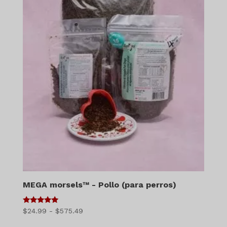
MEGA morsels™ - Pollo (para perros)
5
Gama
$
24.99
-
$
575.49
de 5
de