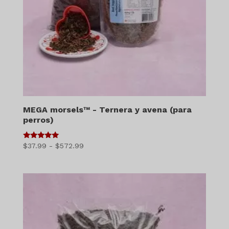
MEGA morsels™ - Ternera y avena (para
perros)
5
Gama
$
37.99
-
$
572.99
de 5
de
precios:
$37.99
a
$572.99