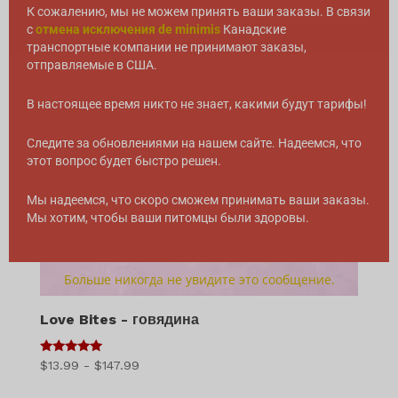
К сожалению, мы не можем принять ваши заказы. В связи
с
отмена исключения de minimis
Канадские
транспортные компании не принимают заказы,
отправляемые в США.
В настоящее время никто не знает, какими будут тарифы!
Следите за обновлениями на нашем сайте. Надеемся, что
этот вопрос будет быстро решен.
Мы надеемся, что скоро сможем принимать ваши заказы.
Мы хотим, чтобы ваши питомцы были здоровы.
Больше никогда не увидите это сообщение.
Love Bites - говядина
5
Диапазон
$
13.99
-
$
147.99
из 5
цен: