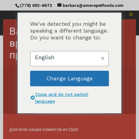
(778) 892-6673
barbara@amorepetfoods.com
Зак
этот
We've detected you might be
Важно! Заказы в США
мод
speaking a different language.
Do you want to change to:
временно
приостановлены.
Главная
/ Товары с меткой "Raw dog treats"
English
Сырые лакомства для собак
Change Language
Отображение единственного результата
Close and do not switch
language
Для всех наших клиентов из США: