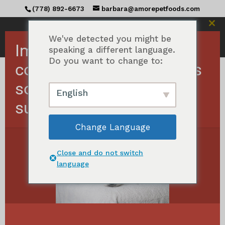
(778) 892-6673
barbara@amorepetfoods.com
Fer
ce
We've detected you might be
Important ! Les
mod
speaking a different language.
Do you want to change to:
commandes américaines
sont temporairement
Accueil
/ Produits étiquetés "Raw dog treats"
English
suspendues.
Friandises crues pour chiens
Change Language
Afficher le résultat unique
Close and do not switch
language