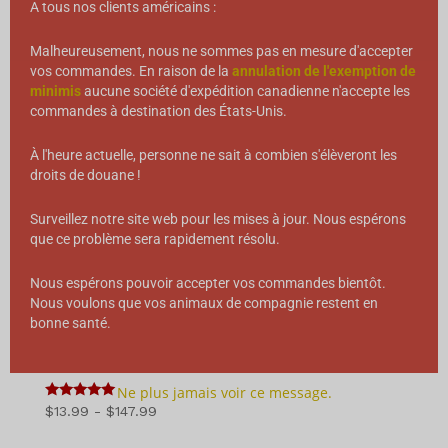
A tous nos clients américains :
Malheureusement, nous ne sommes pas en mesure d'accepter
vos commandes. En raison de la
annulation de l'exemption de
minimis
aucune société d'expédition canadienne n'accepte les
commandes à destination des États-Unis.
À l'heure actuelle, personne ne sait à combien s'élèveront les
droits de douane !
Surveillez notre site web pour les mises à jour. Nous espérons
que ce problème sera rapidement résolu.
Nous espérons pouvoir accepter vos commandes bientôt.
Nous voulons que vos animaux de compagnie restent en
bonne santé.
Bouchées d'amour - Boeuf
Ne plus jamais voir ce message.
5
Gamme
$
13.99
-
$
147.99
sur 5
de