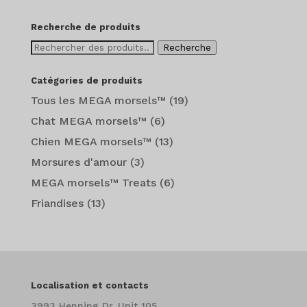
prix
:
Recherche de produits
$13.99
Recherche
Recherche
à
de
$147.99
:
Catégories de produits
Tous les MEGA morsels™
(19)
Chat MEGA morsels™
(6)
Chien MEGA morsels™
(13)
Morsures d'amour
(3)
MEGA morsels™ Treats
(6)
Friandises
(13)
Localisation et contacts
3993 Henning Dr. Unit 105