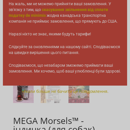
На жаль, ми не можемо прийняти ваші замовлення. У
зв'язку з тим, що
скасування звільнення від сплати
податку de minimis
жодна канадська транспортна
компанія не приймає замовлення, що прямують до США.
Наразі ніхто не знає, якими будуть тарифи!
Слідкуйте за оновленнями на нашому сайті. Сподіваємося
на швидке вирішення цього питання.
Сподіваємося, що незабаром зможемо приймати ваші
замовлення. Ми хочемо, щоб ваші улюбленці були здорові.
Ніколи більше не бачити це повідомлення.
MEGA Morsels™ -
індичка (для собак)