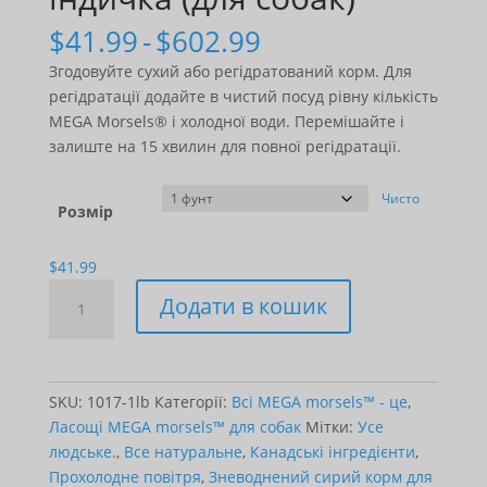
Діапазон
$
41.99
-
$
602.99
цін:
Згодовуйте сухий або регідратований корм. Для
$41.99
регідратації додайте в чистий посуд рівну кількість
-
MEGA Morsels® і холодної води. Перемішайте і
$602.99
залиште на 15 хвилин для повної регідратації.
Чисто
Розмір
$
41.99
MEGA
Додати в кошик
Morsels™
-
Turkey
(for
SKU:
1017-1lb
Категорії:
Всі MEGA morsels™ - це
,
dogs)
Ласощі MEGA morsels™ для собак
Мітки:
Усе
кількість
людське.
,
Все натуральне
,
Канадські інгредієнти
,
Прохолодне повітря
,
Зневоднений сирий корм для