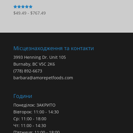
Діапазон
$
49.49
-
$
767.49
5
з 5
цін:
$49.49
-
$767.49
Місцезнаходження та контакти
3993 Henning Dr. Unit 105
Burnaby, BC V5C 2K6
(778) 892-6673
barbara@amorepetfoods.com
Години
Понеділок: ЗАКРИТО
Вівторок: 11:00 - 14:30
Ср: 11:00 - 18:00
Чт: 11:00 - 14:30
П'ятниця: 11:00 - 18:00