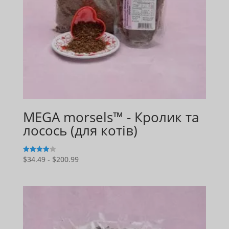
MEGA morsels™ - Кролик та
лосось (для котів)
Діапазон
$
34.49
-
$
200.99
4
з 5
цін:
$34.49
-
$200.99