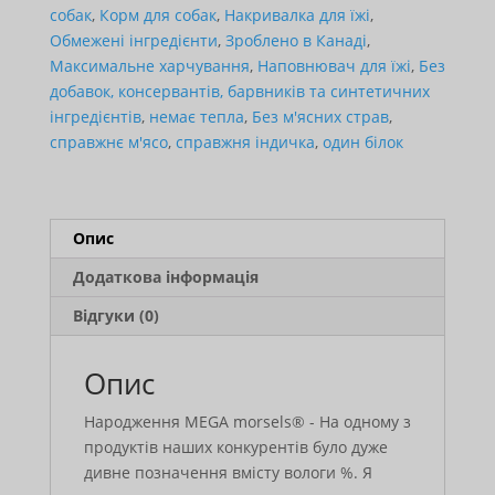
собак
,
Корм для собак
,
Накривалка для їжі
,
Обмежені інгредієнти
,
Зроблено в Канаді
,
Максимальне харчування
,
Наповнювач для їжі
,
Без
добавок, консервантів, барвників та синтетичних
інгредієнтів
,
немає тепла
,
Без м'ясних страв
,
справжнє м'ясо
,
справжня індичка
,
один білок
Опис
Додаткова інформація
Відгуки (0)
Опис
Народження MEGA morsels® - На одному з
продуктів наших конкурентів було дуже
дивне позначення вмісту вологи %. Я