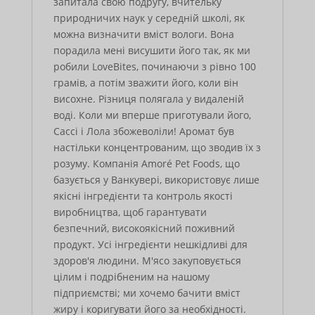
запитала свою подругу, вчительку
природничих наук у середній школі, як
можна визначити вміст вологи. Вона
порадила мені висушити його так, як ми
робили LoveBites, починаючи з рівно 100
грамів, а потім зважити його, коли він
висохне. Різниця полягала у видаленій
воді. Коли ми вперше приготували його,
Сассі і Лола збожеволіли! Аромат був
настільки концентрованим, що зводив їх з
розуму. Компанія Amoré Pet Foods, що
базується у Ванкувері, використовує лише
якісні інгредієнти та контроль якості
виробництва, щоб гарантувати
безпечний, високоякісний поживний
продукт. Усі інгредієнти нешкідливі для
здоров'я людини. М'ясо закуповується
цілим і подрібненим на нашому
підприємстві; ми хочемо бачити вміст
жиру і коригувати його за необхідності.