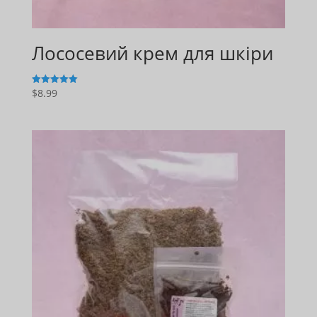
Лососевий крем для шкіри
$
8.99
5
з 5