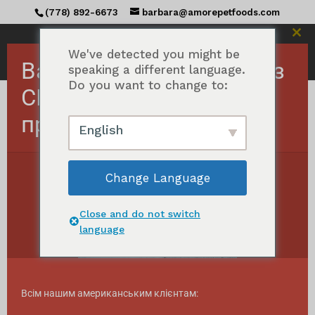
(778) 892-6673
barbara@amorepetfoods.com
Зак
цей
We've detected you might be
Важливо! Замовлення з
мод
speaking a different language.
Do you want to change to:
США тимчасово
призупинено.
Головна сторінка
/ Товари з тегом "Raw dog
English
treats"
Сирі ласощі для собак
Change Language
Відображення єдиного результату
Close and do not switch
language
Всім нашим американським клієнтам: