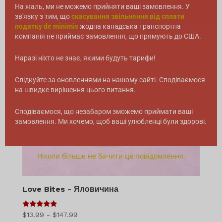
На жаль, ми не можемо прийняти ваші замовлення. У
зв'язку з тим, що
скасування звільнення від сплати
податку de minimis
жодна канадська транспортна
компанія не приймає замовлення, що прямують до США.
Наразі ніхто не знає, якими будуть тарифи!
Слідкуйте за оновленнями на нашому сайті. Сподіваємося
на швидке вирішення цього питання.
Сподіваємося, що незабаром зможемо приймати ваші
замовлення. Ми хочемо, щоб ваші улюбленці були здорові.
Ніколи більше не бачити це повідомлення.
Love Bites - Яловичина
5
Діапазон
$
13.99
-
$
147.99
з 5