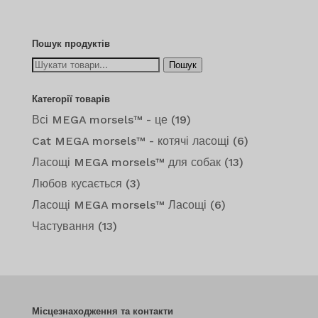
цін:
$13.99
-
Пошук продуктів
$147.99
Шукайте:
Пошук
Категорії товарів
Всі MEGA morsels™ - це
(19)
Cat MEGA morsels™ - котячі ласощі
(6)
Ласощі MEGA morsels™ для собак
(13)
Любов кусається
(3)
Ласощі MEGA morsels™ Ласощі
(6)
Частування
(13)
Місцезнаходження та контакти