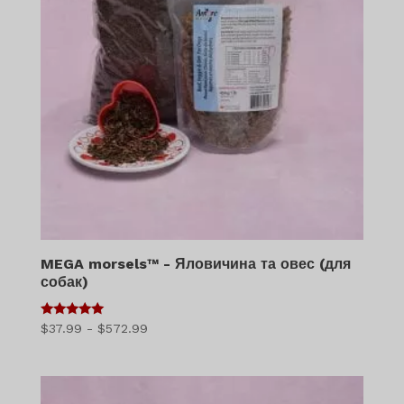
MEGA morsels™ - Яловичина та овес (для
собак)
5
Діапазон
$
37.99
-
$
572.99
з 5
цін:
$37.99
-