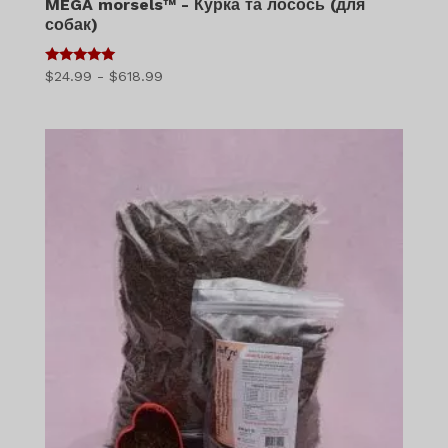
MEGA morsels™ - Курка та лосось (для
собак)
5
Діапазон
$
24.99
-
$
618.99
з 5
цін:
$24.99
-
$618.99