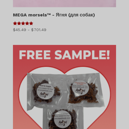
MEGA morsels™ - Ягня (для собак)
5
Діапазон
$
45.49
-
$
701.49
з 5
цін:
$45.49
-
$701.49