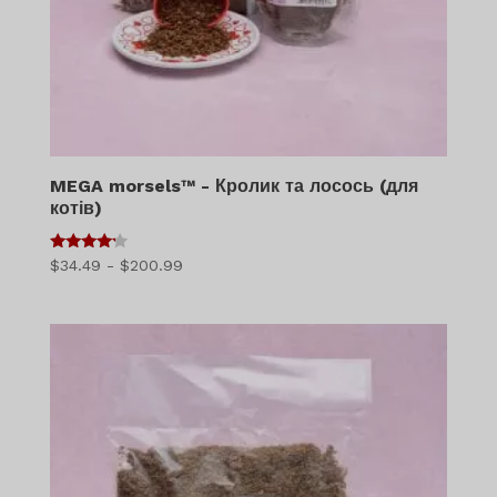
MEGA morsels™ - Кролик та лосось (для
котів)
4
Діапазон
$
34.49
-
$
200.99
з 5
цін:
$34.49
-
$200.99