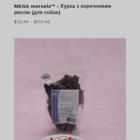
MEGA morsels™ - Курка з коричневим
рисом (для собак)
Діапазон
$
33.49
-
$
501.49
цін:
$33.49
-
$501.49