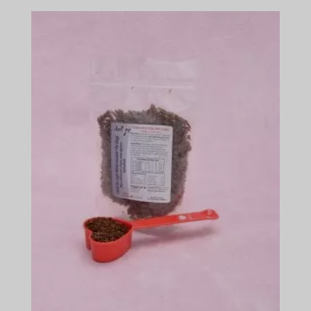
$45.49
-
$674.49