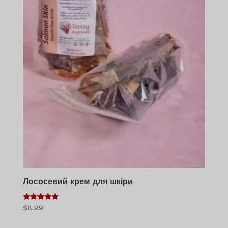
Лососевий крем для шкіри
5
$
8.99
з 5