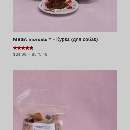
MEGA morsels™ - Курка (для собак)
5
Діапазон
$
24.99
-
$
575.49
з 5
цін:
$24.99
-
$575.49