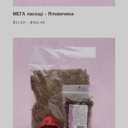
МЕГА ласощі - Яловичина
Діапазон
$
21.49
-
$
184.49
цін:
$21.49
-
$184.49