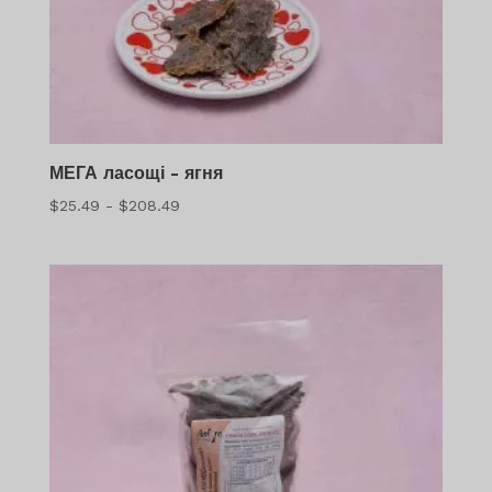
МЕГА ласощі - ягня
Діапазон
$
25.49
-
$
208.49
цін:
$25.49
-
$208.49