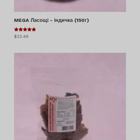
MEGA Ласощі - індичка (150г)
5
$
22.49
з 5