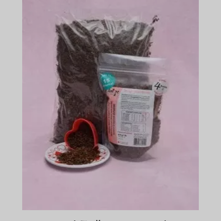
$572.99