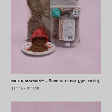
MEGA morsels™ - Лосось та сиг (для котів)
Діапазон
$
34.49
-
$
141.09
цін:
$34.49
-
$141.09