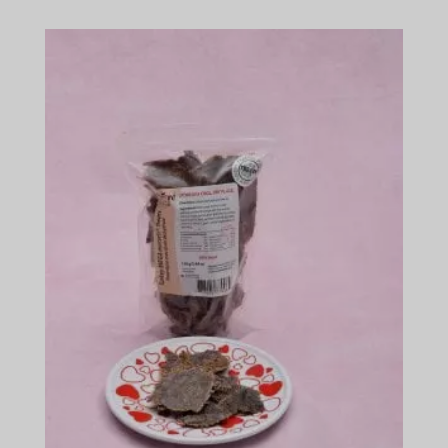
$13.99
-
$128.39