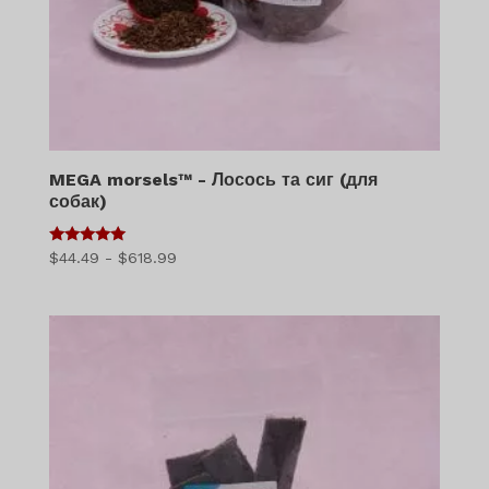
MEGA morsels™ - Лосось та сиг (для
собак)
5
Діапазон
$
44.49
-
$
618.99
з 5
цін:
$44.49
-
$618.99