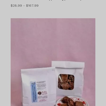
Діапазон
$
28.99
-
$
167.99
цін:
$28.99
-
$167.99