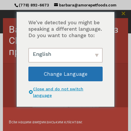
(778) 892-6673
barbara@amorepetfoods.com
Зак
цей
We've detected you might be
Важливо! Замовлення з
мод
speaking a different language.
Do you want to change to:
США тимчасово
призупинено.
Головна сторінка
/ Товари з тегом "real meat"
English
справжнє м'ясо
Change Language
Відсортовано
Показати всі результати 26
за
популярністю
Close and do not switch
language
Всім нашим американським клієнтам: