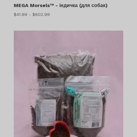
MEGA Morsels™ - індичка (для собак)
Діапазон
$
41.99
-
$
602.99
цін:
$41.99
-
$602.99