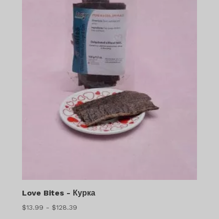
Love Bites - Курка
Діапазон
$
13.99
-
$
128.39
цін: