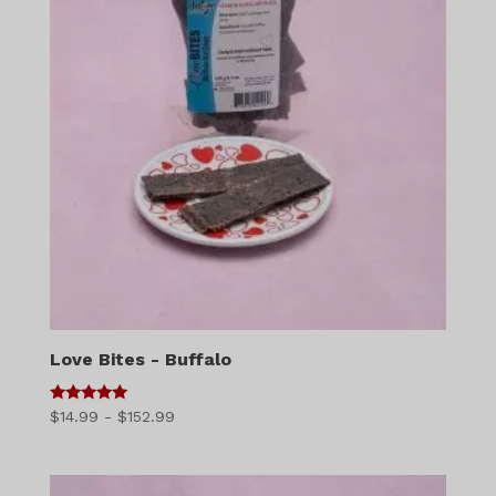
Love Bites - Buffalo
5
Діапазон
$
14.99
-
$
152.99
з 5
цін:
$14.99
-