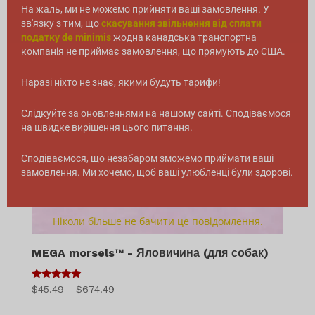
На жаль, ми не можемо прийняти ваші замовлення. У
зв'язку з тим, що
скасування звільнення від сплати
податку de minimis
жодна канадська транспортна
компанія не приймає замовлення, що прямують до США.
Наразі ніхто не знає, якими будуть тарифи!
Слідкуйте за оновленнями на нашому сайті. Сподіваємося
на швидке вирішення цього питання.
Сподіваємося, що незабаром зможемо приймати ваші
замовлення. Ми хочемо, щоб ваші улюбленці були здорові.
Ніколи більше не бачити це повідомлення.
MEGA morsels™ - Яловичина (для собак)
5
Діапазон
$
45.49
-
$
674.49
з 5
цін: