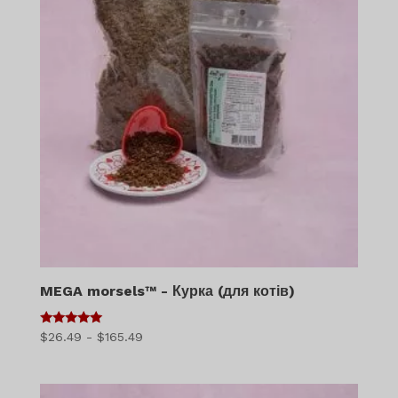
MEGA morsels™ - Курка (для котів)
5
Діапазон
$
26.49
-
$
165.49
з 5
цін:
$26.49
-