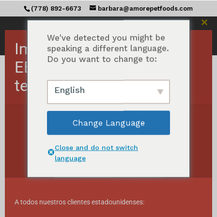
(778) 892-6673
barbara@amorepetfoods.com
Cerr
est
We've detected you might be
Importante Pedidos a
mód
speaking a different language.
Do you want to change to:
EE.UU. suspendidos
temporalmente.
Inicio
/ Productos etiquetados con "real
English
chicken"
pollo de verdad
Change Language
Ordenados
Mostrando todos los resultados 8
por
Close and do not switch
popularidad
language
A todos nuestros clientes estadounidenses: