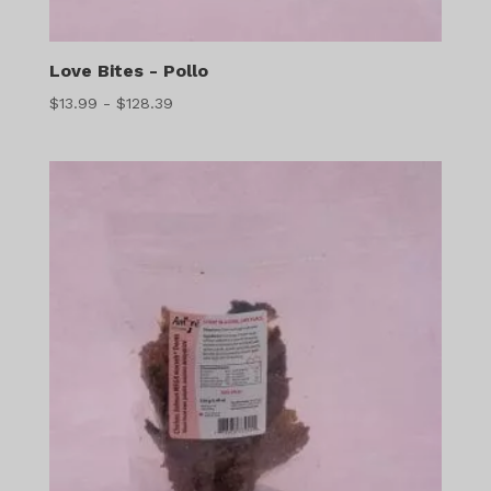
Love Bites - Pollo
Gama
$
13.99
-
$
128.39
de
precios:
$13.99
a
$128.39