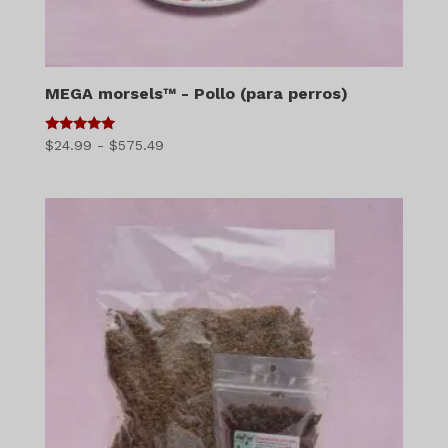
MEGA morsels™ - Pollo (para perros)
5
Gama
$
24.99
-
$
575.49
de 5
de
precios:
$24.99
a
$575.49