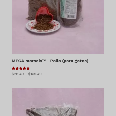
MEGA morsels™ - Pollo (para gatos)
5
Gama
$
26.49
-
$
165.49
de 5
de
precios:
$26.49
a
$165.49