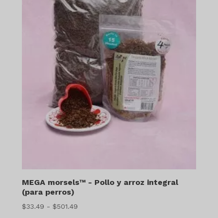
MEGA morsels™ - Pollo y arroz integral
(para perros)
Gama
$
33.49
-
$
501.49
de