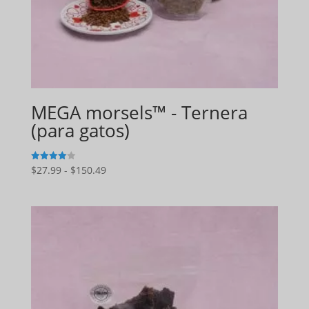
MEGA morsels™ - Ternera
(para gatos)
Gama
$
27.99
-
$
150.49
4
de 5
de
precios:
$27.99
a
$150.49