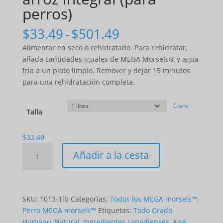
perros)
Gama
$
33.49
-
$
501.49
de
Alimentar en seco o rehidratado. Para rehidratar,
precios:
añada cantidades iguales de MEGA Morsels® y agua
$33.49
fría a un plato limpio. Remover y dejar 15 minutos
a
para una rehidratación completa.
$501.49
Claro
Talla
$
33.49
Cantidad
Añadir a la cesta
MEGA
morsels™
-
Chicken
SKU:
1013-1lb
Categorías:
Todos los MEGA morsels™
,
&
Perro MEGA morsels™
Etiquetas:
Todo Grado
Brown
Humano
,
Natural
,
Ingredientes canadienses
,
Aire