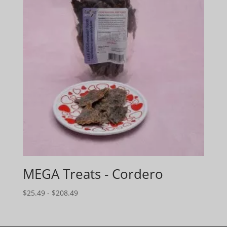
MEGA Treats - Cordero
Gama
$
25.49
-
$
208.49
de
precios: