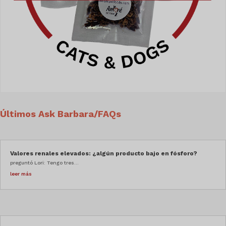
Últimos Ask Barbara/FAQs
Valores renales elevados: ¿algún producto bajo en fósforo?
preguntó Lori: Tengo tres...
leer más