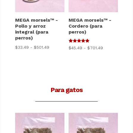
MEGA morsels™ -
MEGA morsels™ -
Pollo y arroz
Cordero (para
integral (para
perros)
perros)
5
Gama
$
33.49
-
$
501.49
Gama
$
45.49
-
$
701.49
de 5
de
de
precios:
precios:
$33.49
$45.49
a
a
$501.49
$701.49
Para gatos