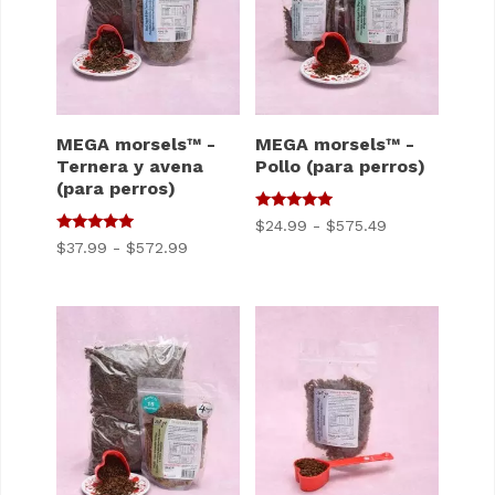
MEGA morsels™ -
MEGA morsels™ -
Ternera y avena
Pollo (para perros)
(para perros)
5
Gama
$
24.99
-
$
575.49
de 5
5
Gama
$
37.99
-
$
572.99
de
de 5
de
precios:
precios:
$24.99
$37.99
a
a
$575.49
$572.99