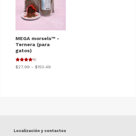
MEGA morsels™ -
Ternera (para
gatos)
4
Gama
$
27.99
-
$
150.49
de 5
de
precios:
$27.99
a
$150.49
Localización y contactos