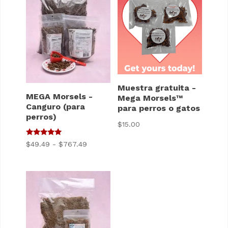
a
a
$674.49
$701.49
Muestra gratuita -
MEGA Morsels -
Mega Morsels™
Canguro (para
para perros o gatos
perros)
$
15.00
5
Gama
$
49.49
-
$
767.49
de 5
de
precios:
$49.49
a
$767.49