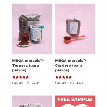
MEGA morsels™ -
MEGA morsels™ -
Ternera (para
Cordero (para
perros)
perros)
5
5
Gama
Gama
$
45.49
-
$
674.49
$
45.49
-
$
701.49
de 5
de 5
de
de
precios:
precios:
$45.49
$45.49