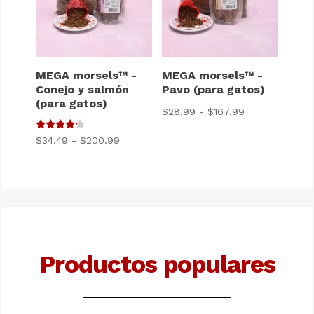
MEGA morsels™ -
MEGA morsels™ -
Conejo y salmón
Pavo (para gatos)
(para gatos)
Gama
$
28.99
-
$
167.99
de
4
Gama
$
34.49
-
$
200.99
precios:
de 5
de
$28.99
precios:
a
$34.49
$167.99
a
$200.99
Productos populares