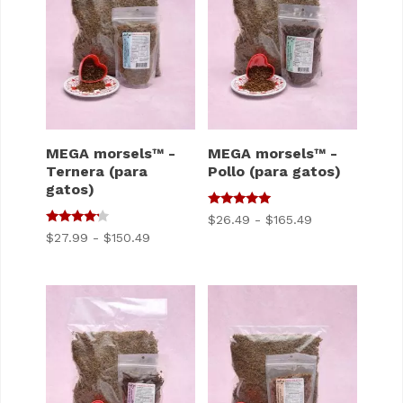
MEGA morsels™ -
MEGA morsels™ -
Ternera (para
Pollo (para gatos)
gatos)
5
Gama
$
26.49
-
$
165.49
de 5
4
Gama
$
27.99
-
$
150.49
de
de 5
de
precios:
precios:
$26.49
$27.99
a
a
$165.49
$150.49