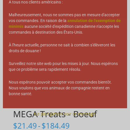
A tous nos clients américains :
Malheureusement, nous ne sommes pas en mesure d'accepter
vos commandes. En raison de la
annulation de l'exemption de
minimis
aucune société d'expédition canadienne n'accepte les
commandes à destination des États-Unis.
À l'heure actuelle, personne ne sait à combien s'élèveront les
droits de douane !
Surveillez notre site web pour les mises à jour. Nous espérons
que ce problème sera rapidement résolu.
Nous espérons pouvoir accepter vos commandes bientôt.
Nous voulons que vos animaux de compagnie restent en
bonne santé.
MEGA Treats - Boeuf
Ne plus jamais voir ce message.
Gamme
$
21.49
-
$
184.49