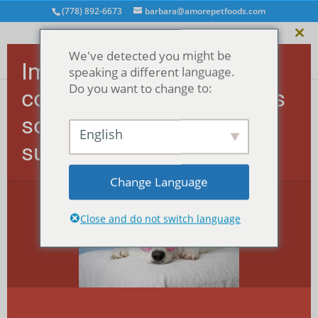
(778) 892-6673
barbara@amorepetfoods.com
Fer
We've detected you might be
ce
Important ! Les
mod
speaking a different language.
Do you want to change to:
commandes américaines
sont temporairement
Accueil
/
Friandises
/
MEGA morsels™ Treats
/ MEGA
English
Treats - Boeuf
suspendues.
Change Language
Close and do not switch language