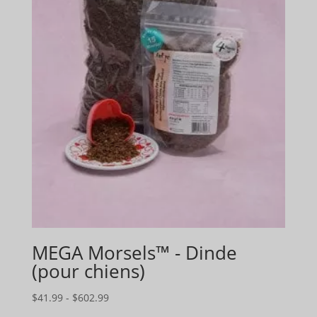
MEGA Morsels™ - Dinde
(pour chiens)
Gamme
$
41.99
-
$
602.99
de