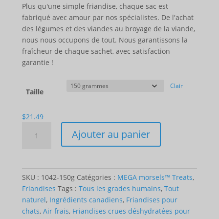
de
Plus qu'une simple friandise, chaque sac est
prix
fabriqué avec amour par nos spécialistes. De l'achat
:
des légumes et des viandes au broyage de la viande,
$21.49
nous nous occupons de tout. Nous garantissons la
à
fraîcheur de chaque sachet, avec satisfaction
$184.49
garantie !
Clair
Taille
$
21.49
Quantité
Ajouter au panier
MEGA
Treats
-
Beef
SKU :
1042-150g
Catégories :
MEGA morsels™ Treats
,
Friandises
Tags :
Tous les grades humains
,
Tout
naturel
,
Ingrédients canadiens
,
Friandises pour
chats
,
Air frais
,
Friandises crues déshydratées pour