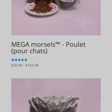
MEGA morsels™ - Poulet
(pour chats)
Gamme
$
26.49
-
$
165.49
5
sur 5
de
prix
:
$26.49
à
$165.49