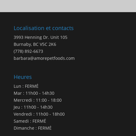
prix
:
$41.99
à
Localisation et contacts
$602.99
3993 Henning Dr. Unit 105
Burnaby, BC V5C 2K6
(778) 892-6673
barbara@amorepetfoods.com
Heures
Lun : FERMÉ
Mar : 11h00 - 14h30
Mercredi : 11:00 - 18:00
Jeu : 11h00 - 14h30
Vendredi : 11h00 - 18h00
Samedi : FERMÉ
Dimanche : FERMÉ