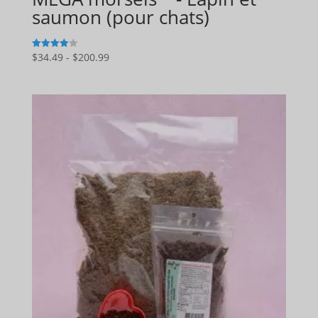
saumon (pour chats)
Gamme
$
34.49
-
$
200.99
4
sur 5
de
prix
:
$34.49
à
$200.99