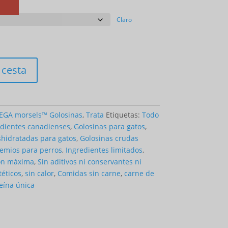
$184.49
Claro
 cesta
GA morsels™ Golosinas
,
Trata
Etiquetas:
Todo
edientes canadienses
,
Golosinas para gatos
,
shidratadas para gatos
,
Golosinas crudas
emios para perros
,
Ingredientes limitados
,
ón máxima
,
Sin aditivos ni conservantes ni
téticos
,
sin calor
,
Comidas sin carne
,
carne de
eína única