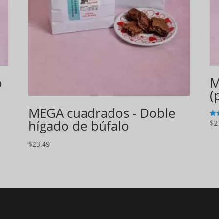
o
M
(
MEGA cuadrados - Doble
hígado de búfalo
$
2
4
de 
$
23.49