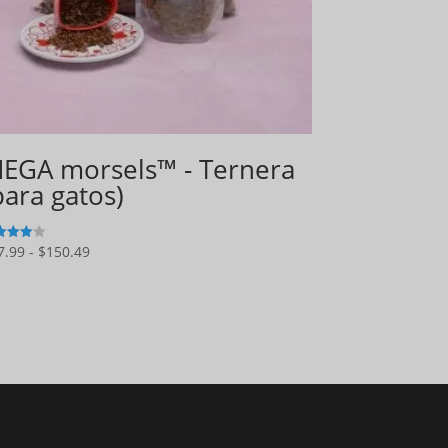
EGA morsels™ - Ternera
para gatos)
Gama
7.99
-
$
150.49
5
de
precios:
$27.99
a
$150.49