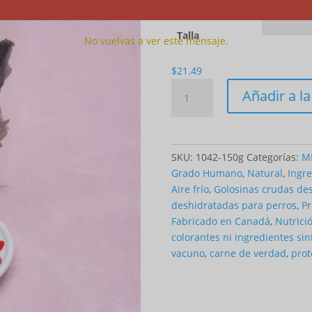
Talla
No vuelvas a ver este mensaje.
$
21.49
Cantidad
Añadir a la
MEGA
Treats
-
Beef
SKU:
1042-150g
Categorías:
ME
Grado Humano
,
Natural
,
Ingr
Aire frío
,
Golosinas crudas de
deshidratadas para perros
,
Pr
Fabricado en Canadá
,
Nutrici
colorantes ni ingredientes sin
vacuno
,
carne de verdad
,
prot