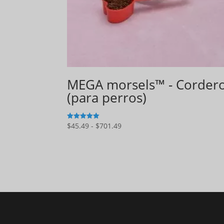
MEGA morsels™ - Corder
(para perros)
Gama
$
45.49
-
$
701.49
5
de 5
de
precios:
$45.49
a
$701.49