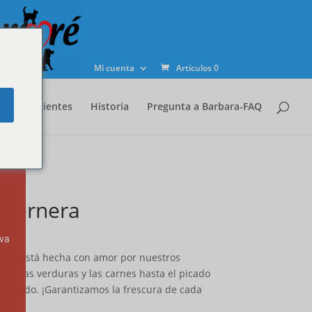
Cerrar
este
.
módulo
Mi cuenta
Artículos 0
e
Ingredientes
Historia
Pregunta a Barbara-FAQ
 Ternera
Gama
lva
de
olsa está hecha con amor por nuestros
precios:
 de las verduras y las carnes hasta el picado
$21.49
mos todo. ¡Garantizamos la frescura de cada
a
zada!