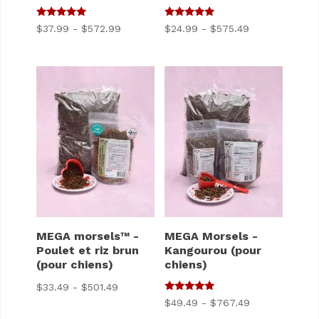
5
5
Gamme
Gamme
$
37.99
-
$
572.99
$
24.99
-
$
575.49
sur 5
sur 5
de
de
prix
prix
:
:
$37.99
$24.99
à
à
$572.99
$575.49
MEGA morsels™ -
MEGA Morsels -
Poulet et riz brun
Kangourou (pour
(pour chiens)
chiens)
Gamme
$
33.49
-
$
501.49
5
Gamme
$
49.49
-
$
767.49
de
sur 5