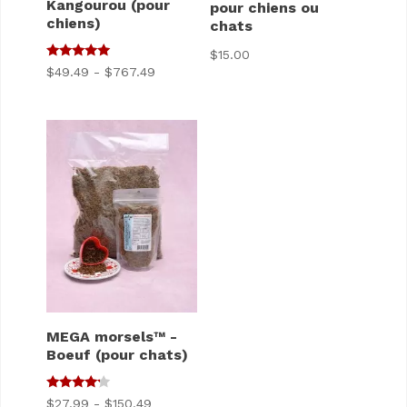
Kangourou (pour
pour chiens ou
chiens)
chats
$
15.00
5
Gamme
$
49.49
-
$
767.49
sur 5
de
prix
:
$49.49
à
$767.49
MEGA morsels™ -
Boeuf (pour chats)
4
Gamme
$
27.99
-
$
150.49