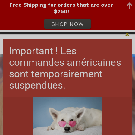
Free Shipping for orders that are over
(778) 892-6673
barbara@amorepetfoods.com
$250!
SHOP NOW
Fer
ce
Important ! Les
mod
commandes américaines
sont temporairement
suspendues.
D'ORIGINE LOCALE
COMMERCE HUMAIN