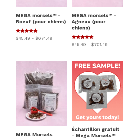
MEGA morsels™ -
MEGA morsels™ -
Boeuf (pour chiens)
Agneau (pour
chiens)
5
Gamme
$
45.49
-
$
674.49
sur 5
5
Gamme
$
45.49
-
$
701.49
de
sur 5
de
prix
prix
:
:
$45.49
$45.49
à
à
$674.49
$701.49
Échantillon gratuit
MEGA Morsels -
- Mega Morsels™