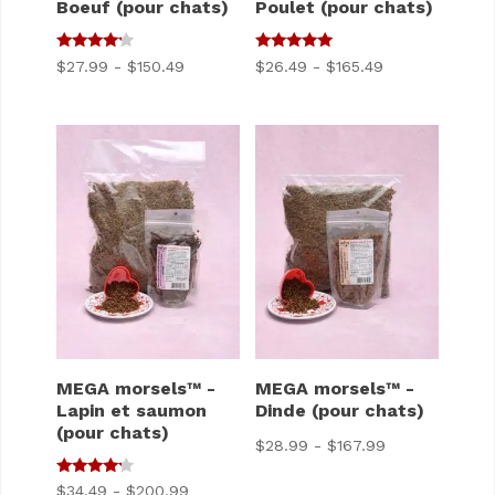
Boeuf (pour chats)
Poulet (pour chats)
4
5
Gamme
Gamme
$
27.99
-
$
150.49
$
26.49
-
$
165.49
sur 5
sur 5
de
de
prix
prix
:
:
$27.99
$26.49
à
à
$150.49
$165.49
MEGA morsels™ -
MEGA morsels™ -
Lapin et saumon
Dinde (pour chats)
(pour chats)
Gamme
$
28.99
-
$
167.99
de
4
Gamme
$
34.49
-
$
200.99