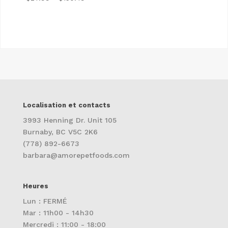
sur 5
de
prix
:
$27.99
à
$150.49
Localisation et contacts
3993 Henning Dr. Unit 105
Burnaby, BC V5C 2K6
(778) 892-6673
barbara@amorepetfoods.com
Heures
Lun : FERMÉ
Mar : 11h00 - 14h30
Mercredi : 11:00 - 18:00