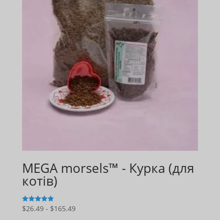
MEGA morsels™ - Курка (для
котів)
Діапазон
$
26.49
-
$
165.49
5
з 5
цін: