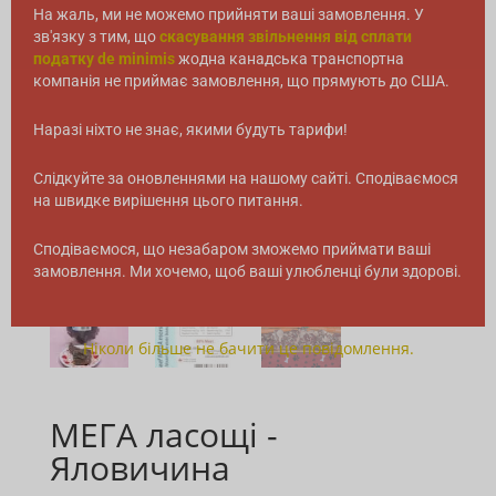
На жаль, ми не можемо прийняти ваші замовлення. У
зв'язку з тим, що
скасування звільнення від сплати
податку de minimis
жодна канадська транспортна
компанія не приймає замовлення, що прямують до США.
Наразі ніхто не знає, якими будуть тарифи!
Слідкуйте за оновленнями на нашому сайті. Сподіваємося
на швидке вирішення цього питання.
Сподіваємося, що незабаром зможемо приймати ваші
замовлення. Ми хочемо, щоб ваші улюбленці були здорові.
Ніколи більше не бачити це повідомлення.
МЕГА ласощі -
Яловичина