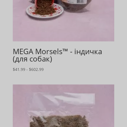
MEGA Morsels™ - індичка
(для собак)
Діапазон
$
41.99
-
$
602.99
цін:
$41.99
-
$602.99