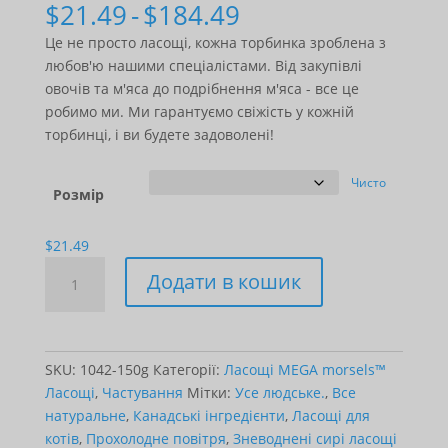
Діапазон
$
21.49
-
$
184.49
цін:
Це не просто ласощі, кожна торбинка зроблена з
$21.49
любов'ю нашими спеціалістами. Від закупівлі
-
овочів та м'яса до подрібнення м'яса - все це
$184.49
робимо ми. Ми гарантуємо свіжість у кожній
торбинці, і ви будете задоволені!
Чисто
Розмір
$
21.49
MEGA
Додати в кошик
Treats
-
Beef
кількість
SKU:
1042-150g
Категорії:
Ласощі MEGA morsels™
Ласощі
,
Частування
Мітки:
Усе людське.
,
Все
натуральне
,
Канадські інгредієнти
,
Ласощі для
котів
,
Прохолодне повітря
,
Зневоднені сирі ласощі