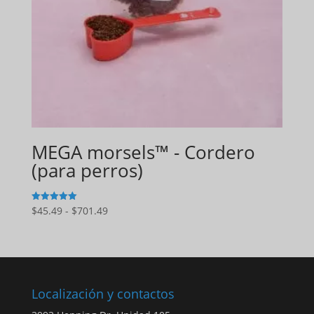
MEGA morsels™ - Cordero
(para perros)
Gama
$
45.49
-
$
701.49
5
de 5
de
precios:
$45.49
a
$701.49
Localización y contactos