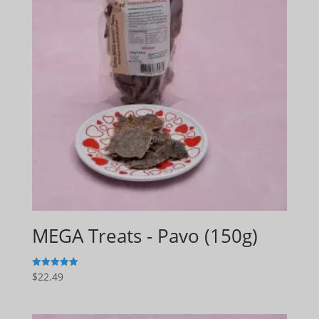
MEGA Treats - Pavo (150g)
$
22.49
5
de 5