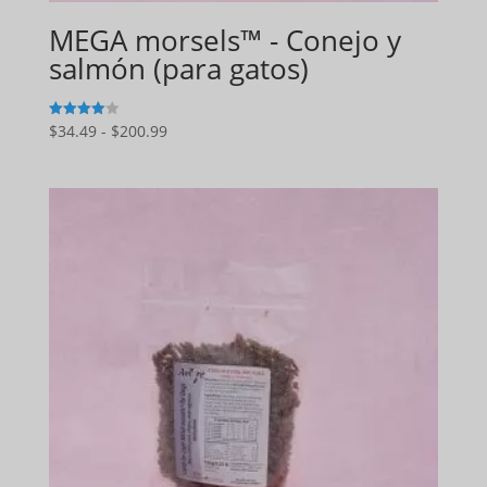
MEGA morsels™ - Conejo y
salmón (para gatos)
Gama
$
34.49
-
$
200.99
4
de 5
de
precios:
$34.49
a
$200.99