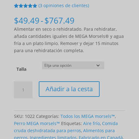
(
3
opiniones de clientes)
5
5
3
de
basado en
Gama
$
49.49
-
$
767.49
las
de
valoracione
Alimentar en seco o rehidratado. Para rehidratar,
s de los
precios:
clientes de
añada cantidades iguales de MEGA Morsels® y agua
$49.49
fría a un plato limpio. Remover y dejar 15 minutos
a
para una rehidratación completa.
$767.49
Talla
Cantidad
Añadir a la cesta
MEGA
Morsels
-
Kangaroo
SKU:
1022
Categorías:
Todos los MEGA morsels™
,
(for
Perro MEGA morsels™
Etiquetas:
Aire frío
,
Comida
dogs)
cruda deshidratada para perros
,
Alimentos para
perros
,
Ingredientes limitados
,
Fabricado en Canadá
,