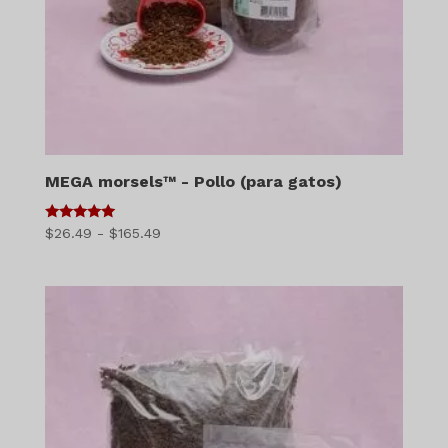
MEGA morsels™ - Pollo (para gatos)
5
Gama
$
26.49
-
$
165.49
de 5
de
precios:
$26.49
a
$165.49