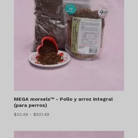
MEGA morsels™ - Pollo y arroz integral
(para perros)
Gama
$
33.49
-
$
501.49
de
precios:
$33.49