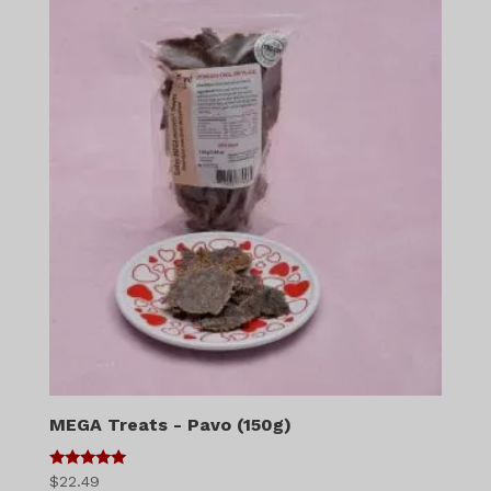
MEGA Treats - Pavo (150g)
5
$
22.49