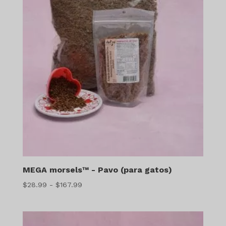
MEGA morsels™ - Pavo (para gatos)
Gama
$
28.99
-
$
167.99
de
precios:
$28.99