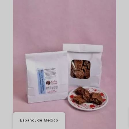
a
$167.99
Español de México