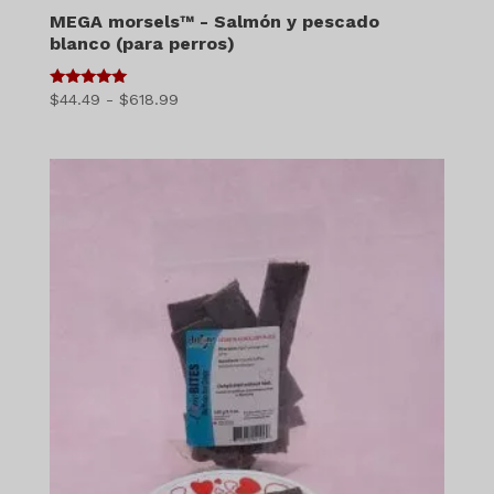
MEGA morsels™ - Salmón y pescado
blanco (para perros)
5
Gama
$
44.49
-
$
618.99
de 5
de
precios:
$44.49
a
$618.99