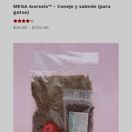
MEGA morsels™ - Conejo y salmón (para
gatos)
4
Gama
$
34.49
-
$
200.99
de 5
de
precios:
$34.49
a
$200.99