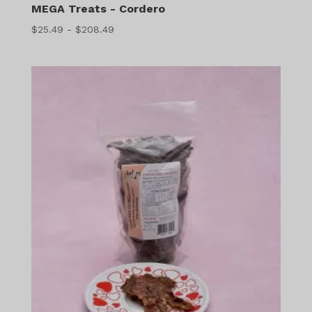
MEGA Treats - Cordero
Gama
$
25.49
-
$
208.49
de
precios:
$25.49
a
$208.49