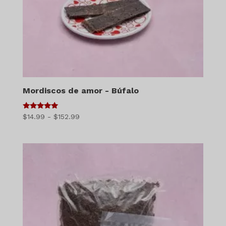
Mordiscos de amor - Búfalo
5
Gama
$
14.99
-
$
152.99
de 5
de
precios:
$14.99
a
$152.99