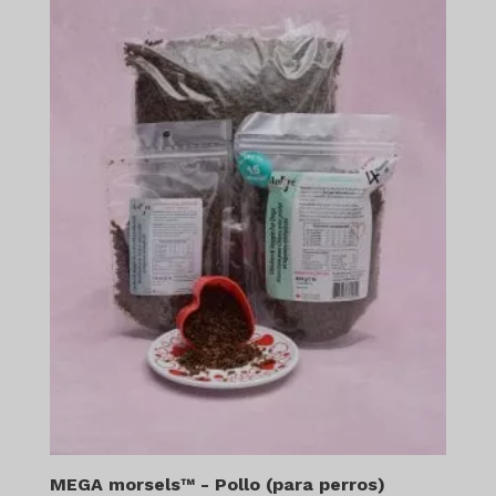
$602.99
MEGA morsels™ - Pollo (para perros)