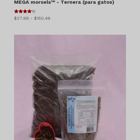
MEGA morsels™ - Ternera (para gatos)
4
Gama
$
27.99
-
$
150.49
de 5
de
precios:
$27.99
a
$150.49