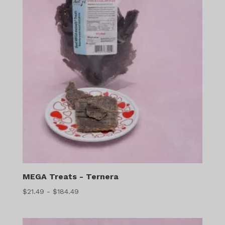
MEGA Treats - Ternera
Gama
$
21.49
-
$
184.49
de
precios: