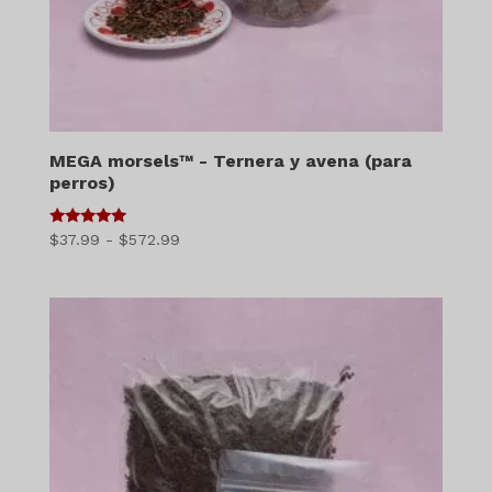
MEGA morsels™ - Ternera y avena (para
perros)
5
Gama
$
37.99
-
$
572.99
de 5
de
precios:
$37.99
a
$572.99