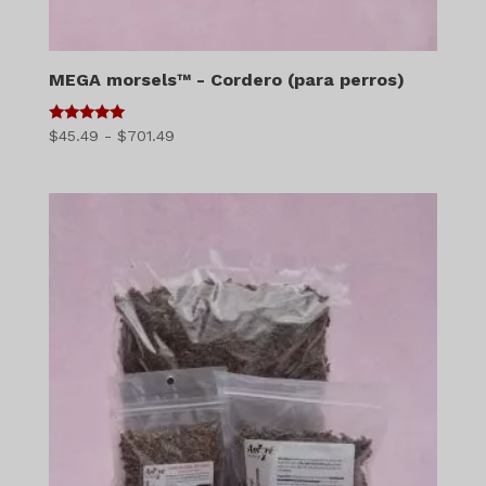
MEGA morsels™ - Cordero (para perros)
5
Gama
$
45.49
-
$
701.49
de 5
de
precios:
$45.49
a
$701.49