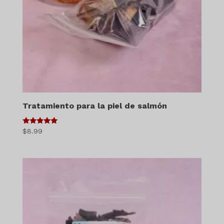
Tratamiento para la piel de salmón
5
$
8.99
de 5