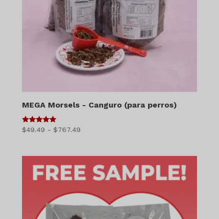
MEGA Morsels - Canguro (para perros)
5
Gama
$
49.49
-
$
767.49
de 5
de
precios:
$49.49
a
$767.49