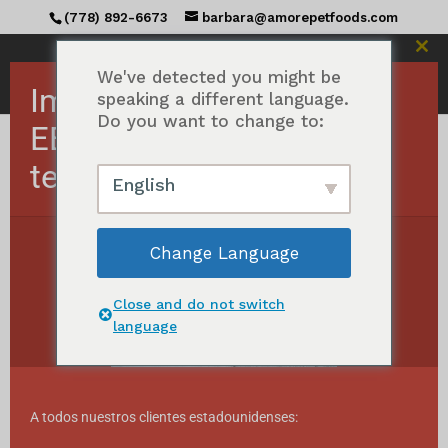
(778) 892-6673
barbara@amorepetfoods.com
Cerr
est
We've detected you might be
Importante Pedidos a
mód
speaking a different language.
Do you want to change to:
EE.UU. suspendidos
temporalmente.
Inicio
/ Productos etiquetados con "Maximum
English
Nutrition"
Nutrición máxima
Change Language
Ordenados
Mostrando todos los resultados 28
por
Close and do not switch
popularidad
language
A todos nuestros clientes estadounidenses: