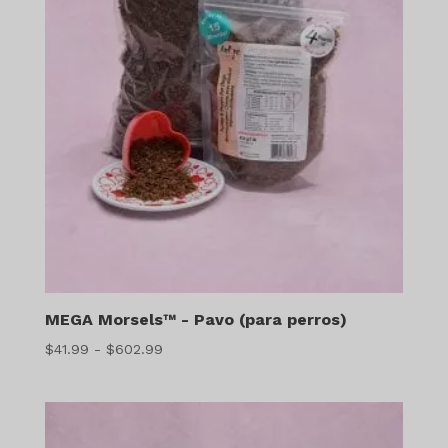
MEGA Morsels™ - Pavo (para perros)
Gama
$
41.99
-
$
602.99
de
precios:
$41.99
a