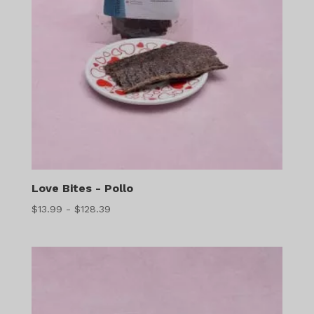
Love Bites - Pollo
Gama
$
13.99
-
$
128.39
de
precios:
$13.99
a
$128.39