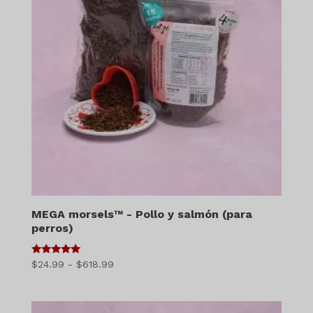
MEGA morsels™ - Pollo y salmón (para
perros)
5
Gama
$
24.99
-
$
618.99
de 5
de
precios:
$24.99