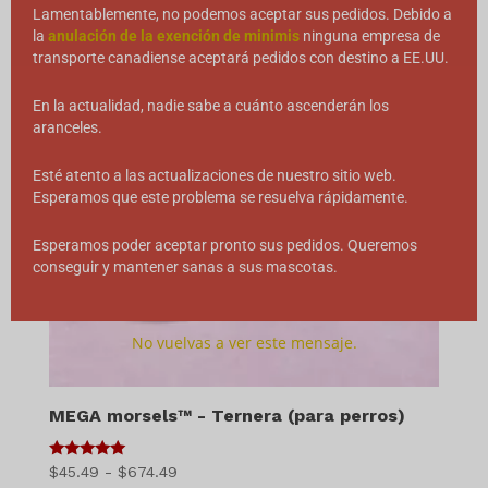
Lamentablemente, no podemos aceptar sus pedidos. Debido a
la
anulación de la exención de minimis
ninguna empresa de
transporte canadiense aceptará pedidos con destino a EE.UU.
En la actualidad, nadie sabe a cuánto ascenderán los
aranceles.
Esté atento a las actualizaciones de nuestro sitio web.
Esperamos que este problema se resuelva rápidamente.
Esperamos poder aceptar pronto sus pedidos. Queremos
conseguir y mantener sanas a sus mascotas.
No vuelvas a ver este mensaje.
MEGA morsels™ - Ternera (para perros)
5
Gama
$
45.49
-
$
674.49
de 5