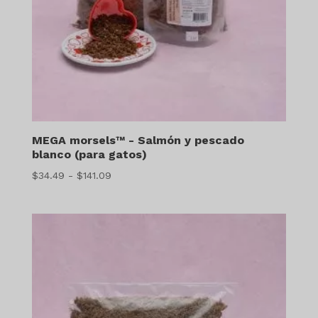
MEGA morsels™ - Salmón y pescado
blanco (para gatos)
Gama
$
34.49
-
$
141.09
de
precios:
$34.49
a
$141.09