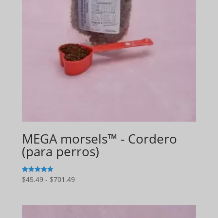
MEGA morsels™ - Cordero
(para perros)
Gama
$
45.49
-
$
701.49
5
de 5
de
precios:
$45.49