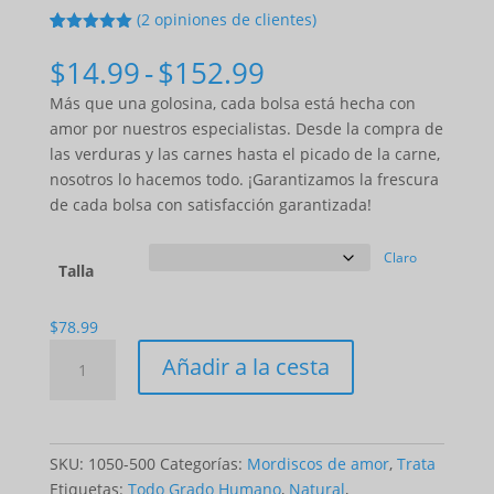
(
2
opiniones de clientes)
5
5
2
de
basado en
Gama
$
14.99
-
$
152.99
las
de
valoracione
Más que una golosina, cada bolsa está hecha con
s de los
precios:
clientes de
amor por nuestros especialistas. Desde la compra de
$14.99
las verduras y las carnes hasta el picado de la carne,
a
nosotros lo hacemos todo. ¡Garantizamos la frescura
$152.99
de cada bolsa con satisfacción garantizada!
Claro
Talla
$
78.99
Cantidad
Añadir a la cesta
Love
Bites
-
Buffalo
SKU:
1050-500
Categorías:
Mordiscos de amor
,
Trata
Etiquetas:
Todo Grado Humano
,
Natural
,