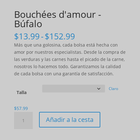
Bouchées d'amour -
Búfalo
Gama
$
13.99
-
$
152.99
de
Más que una golosina, cada bolsa está hecha con
precios:
amor por nuestros especialistas. Desde la compra de
$13.99
las verduras y las carnes hasta el picado de la carne,
a
nosotros lo hacemos todo. Garantizamos la calidad
$152.99
de cada bolsa con una garantía de satisfacción.
Claro
Talla
$
57.99
Cantidad
Añadir a la cesta
Bouchées
d'amour
-