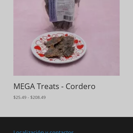
MEGA Treats - Cordero
Gama
$
25.49
-
$
208.49
de
precios:
$25.49
a
$208.49
Localización y contactos