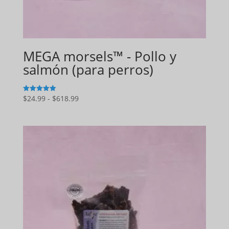
MEGA morsels™ - Pollo y
salmón (para perros)
Gama
$
24.99
-
$
618.99
5
de 5
de
precios:
$24.99
a
$618.99