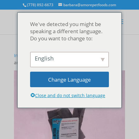
(778) 892-6673
barbara@amorepetfoods.com
We've detected you might be
speaking a different language.
Do you want to change to:
Inicio
/
Trata
/
Mordiscos de amor
/ Mordiscos de
English
amor - Búfalo
Change Language
Close and do not switch language