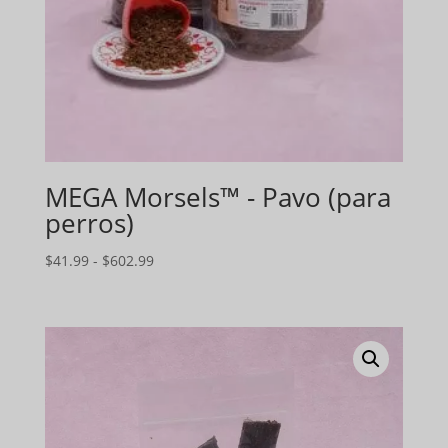
MEGA Morsels™ - Pavo (para
perros)
Gama
$
41.99
-
$
602.99
de
precios:
$41.99
a
$602.99