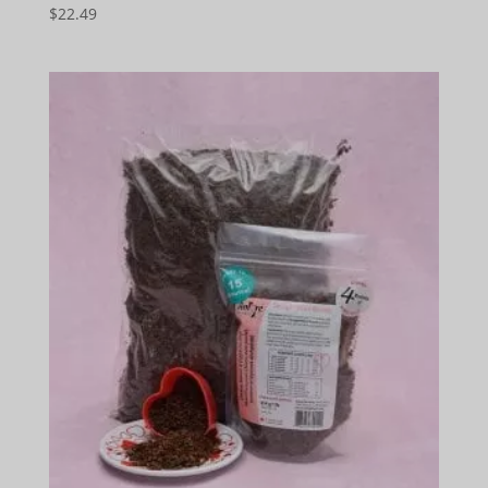
$
22.49
5
de 5