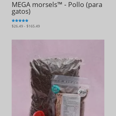
MEGA morsels™ - Pollo (para
gatos)
Gama
$
26.49
-
$
165.49
5
de 5
de
precios:
$26.49
a
$165.49