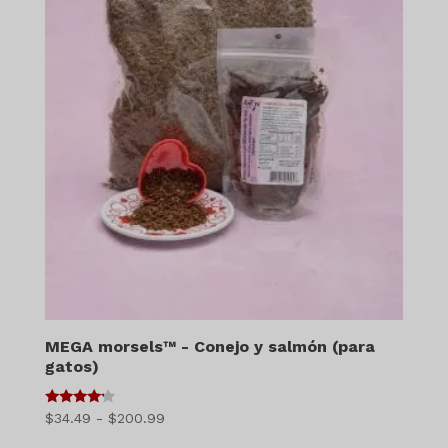
MEGA morsels™ - Conejo y salmón (para
gatos)
4
Gama
$
34.49
-
$
200.99
de 5
de