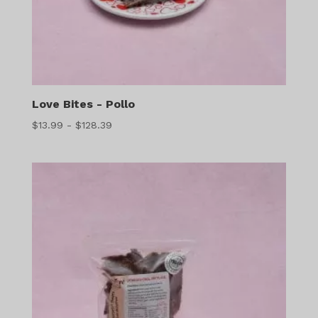
Love Bites - Pollo
Gama
$
13.99
-
$
128.39
de
precios:
$13.99
a
$128.39