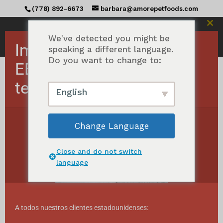
(778) 892-6673
barbara@amorepetfoods.com
Cerr
est
We've detected you might be
Importante Pedidos a
mód
speaking a different language.
Do you want to change to:
EE.UU. suspendidos
temporalmente.
Inicio
/ Productos etiquetados con "All
English
Natural"
Natural
Change Language
Ordenados
Mostrando todos los resultados 27
por
Close and do not switch
popularidad
language
A todos nuestros clientes estadounidenses: