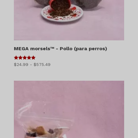
MEGA morsels™ - Pollo (para perros)
5
Gama
$
24.99
-
$
575.49
de 5
de
precios:
$24.99
a
$575.49