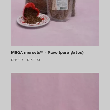
MEGA morsels™ - Pavo (para gatos)
Gama
$
28.99
-
$
167.99
de
precios:
$28.99
a
$167.99