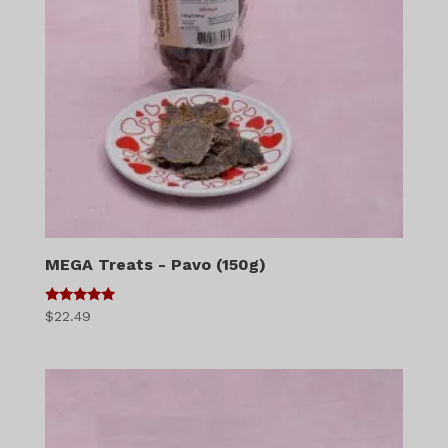
MEGA Treats - Pavo (150g)
5
$
22.49
de 5