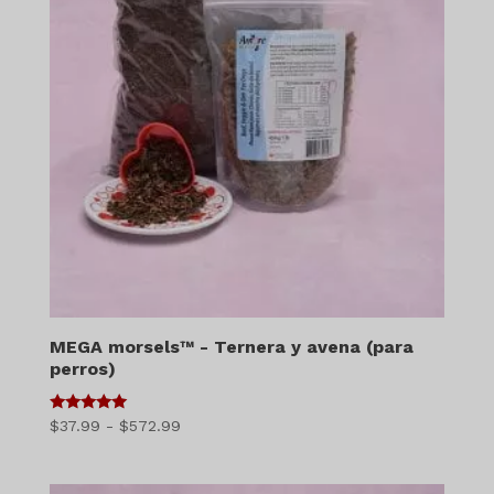
MEGA morsels™ - Ternera y avena (para
perros)
5
Gama
$
37.99
-
$
572.99
de 5
de
precios: