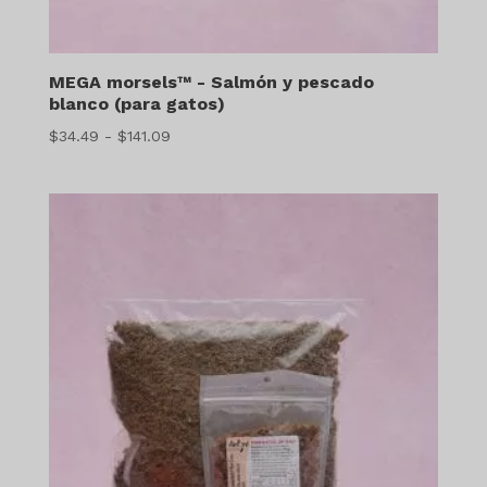
MEGA morsels™ - Salmón y pescado
blanco (para gatos)
Gama
$
34.49
-
$
141.09
de
precios:
$34.49
a
$141.09