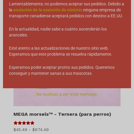
Lamentablemente, no podemos aceptar sus pedidos. Debido a
la
anulación de la exención de minimis
ninguna empresa de
transporte canadiense aceptará pedidos con destino a EE.UU.
En la actualidad, nadie sabe a cuánto ascenderán los
aranceles.
Esté atento a las actualizaciones de nuestro sitio web.
Esperamos que este problema se resuelva rápidamente.
Esperamos poder aceptar pronto sus pedidos. Queremos
conseguir y mantener sanas a sus mascotas.
No vuelvas a ver este mensaje.
MEGA morsels™ - Ternera (para perros)
5
Gama
$
45.49
-
$
674.49
de 5