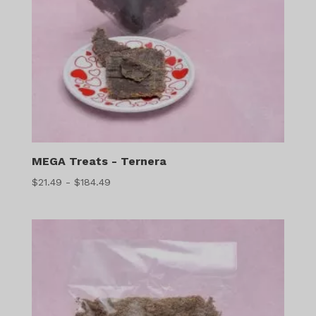
MEGA Treats - Ternera
Gama
$
21.49
-
$
184.49
de
precios:
$21.49
a
$184.49