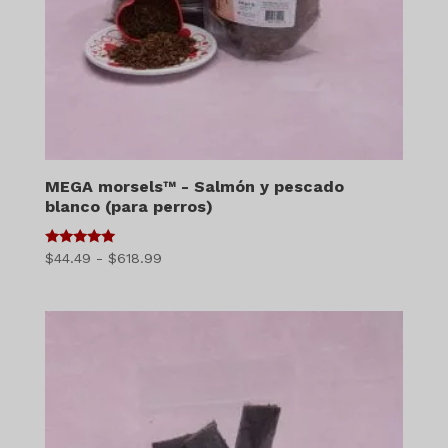
MEGA morsels™ - Salmón y pescado
blanco (para perros)
5
Gama
$
44.49
-
$
618.99
de 5
de
precios:
$44.49
a
$618.99