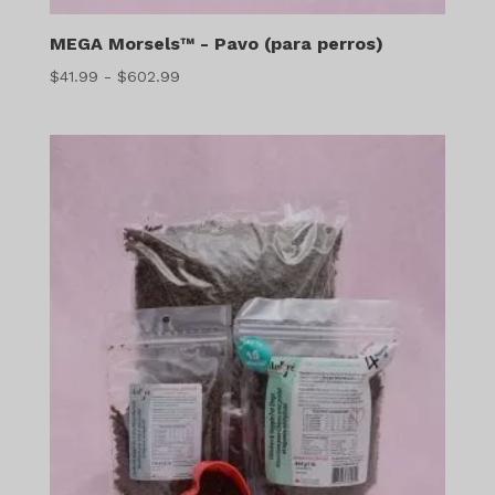
MEGA Morsels™ - Pavo (para perros)
Gama
$
41.99
-
$
602.99
de
precios:
$41.99
a
$602.99