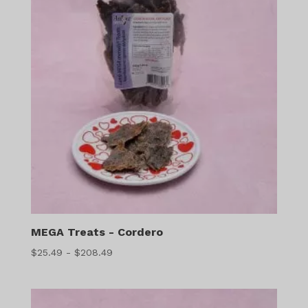
MEGA Treats - Cordero
Gama
$
25.49
-
$
208.49
de
precios:
$25.49