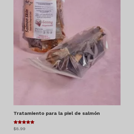
Tratamiento para la piel de salmón
5
$
8.99
de 5