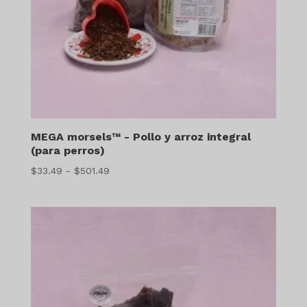
MEGA morsels™ - Pollo y arroz integral
(para perros)
Gama
$
33.49
-
$
501.49
de
precios:
$33.49
a
$501.49