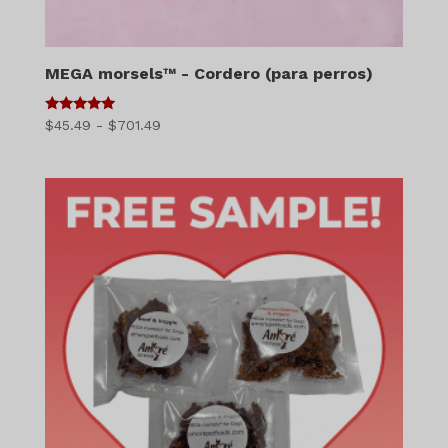
MEGA morsels™ - Cordero (para perros)
5
Gama
$
45.49
-
$
701.49
de 5
de
precios:
$45.49
a
$701.49