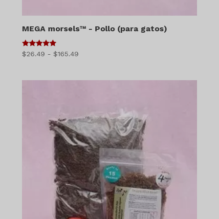
MEGA morsels™ - Pollo (para gatos)
5
Gama
$
26.49
-
$
165.49
de 5
de
precios:
$26.49
a
$165.49