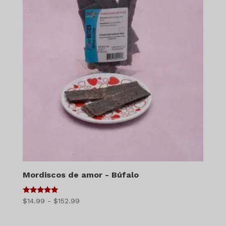
Mordiscos de amor - Búfalo
5
Gama
$
14.99
-
$
152.99
de 5
de
precios: