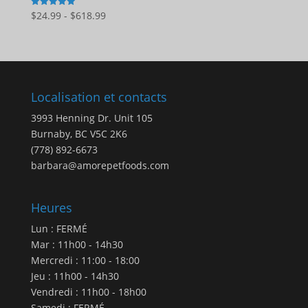
Gamme
$
24.99
-
$
618.99
5
sur 5
de
prix
:
$24.99
à
Localisation et contacts
$618.99
3993 Henning Dr. Unit 105
Burnaby, BC V5C 2K6
(778) 892-6673
barbara@amorepetfoods.com
Heures
Lun : FERMÉ
Mar : 11h00 - 14h30
Mercredi : 11:00 - 18:00
Jeu : 11h00 - 14h30
Vendredi : 11h00 - 18h00
Samedi : FERMÉ