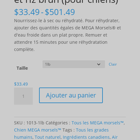
Gamme
$
33.49
-
$
501.49
de
Nourrissez-le à sec ou réhydraté. Pour réhydrater,
prix
ajouter des quantités égales de MEGA Morsels® et
:
d'eau froide dans un plat propre. Remuer et
$33.49
attendre 15 minutes pour une réhydratation
à
complète.
$501.49
Clair
Taille
$
33.49
Quantité
Ajouter au panier
MEGA
morsels™
-
Chicken
SKU :
1013-1lb
Catégories :
Tous les MEGA morsels™
,
&
Chien MEGA morsels™
Tags :
Tous les grades
Brown
humains
,
Tout naturel
,
Ingrédients canadiens
,
Air