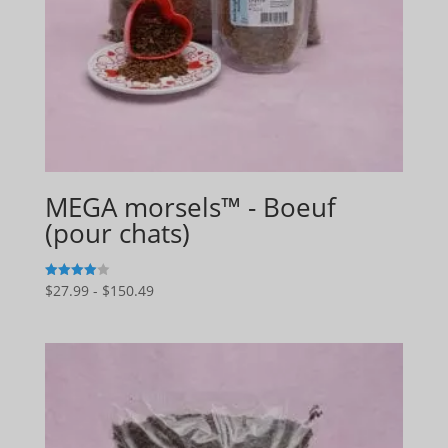
MEGA morsels™ - Boeuf
(pour chats)
Gamme
$
27.99
-
$
150.49
4
sur 5
de
prix
:
$27.99
à
$150.49