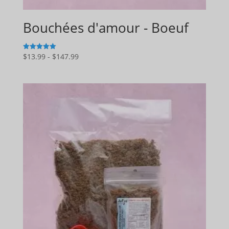
Bouchées d'amour - Boeuf
Gamme
$
13.99
-
$
147.99
5
sur 5
de
prix
:
$13.99
à
$147.99