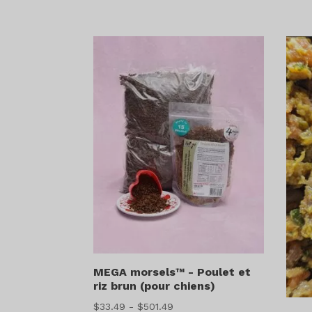
MEGA morsels™ - Poulet et
riz brun (pour chiens)
Gamme
$
33.49
-
$
501.49