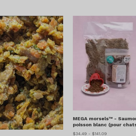
de
de
prix
prix
:
:
$34.49
$26.49
à
à
$200.99
$165.49
MEGA morsels™ - Saumo
poisson blanc (pour chat
Gamme
$
34.49
-
$
141.09