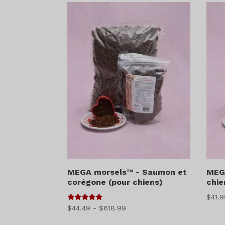
:
$27.99
à
$150.49
MEGA morsels™ - Saumon et
MEGA
corégone (pour chiens)
chie
$
41.
5
Gamme
$
44.49
-
$
618.99
sur 5
de