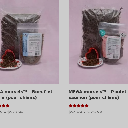
$49.49
à
$767.49
A morsels™ - Boeuf et
MEGA morsels™ - Poulet
ne (pour chiens)
saumon (pour chiens)
5
Gamme
Gamme
99
-
$
572.99
$
24.99
-
$
618.99
5
sur 5
de
de
prix
prix