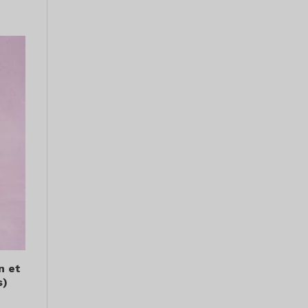
n et
s)