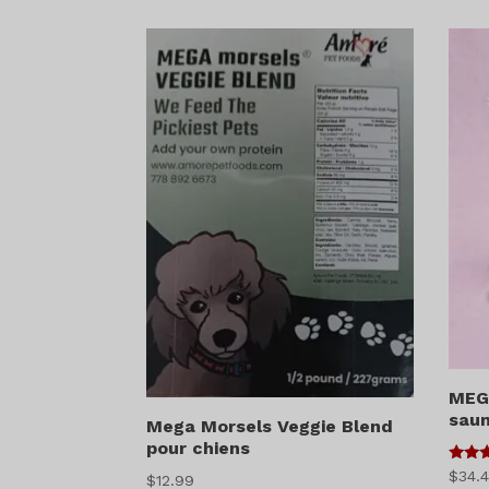
prix
:
$44.49
à
$618.99
MEGA
saum
Mega Morsels Veggie Blend
pour chiens
4
$
34.
$
12.99
sur 