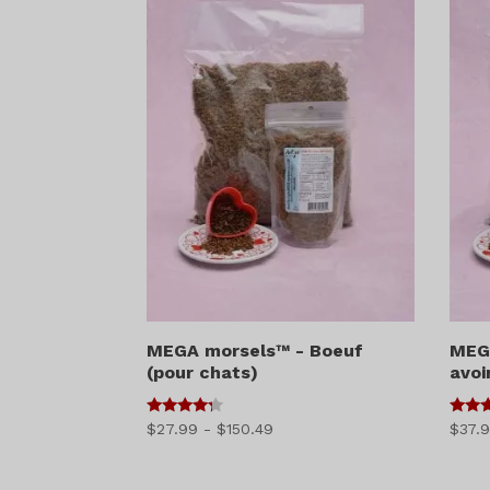
$45.49
à
$701.49
MEGA morsels™ - Boeuf
MEG
(pour chats)
avoi
4
5
Gamme
$
27.99
-
$
150.49
$
37.
sur 5
sur 
de
prix