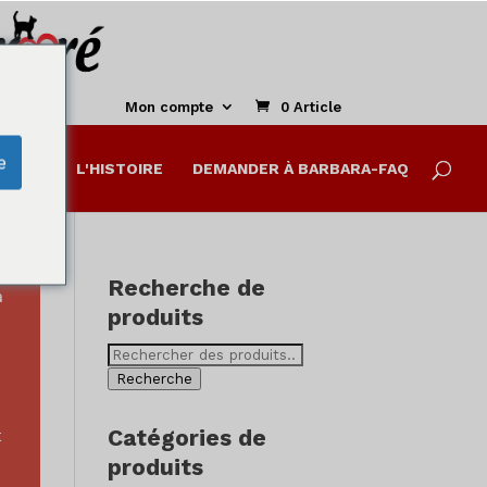
Fermer
ce
module
Mon compte
0 Article
e
IENTS
L'HISTOIRE
DEMANDER À BARBARA-FAQ
Recherche de
a
produits
Recherche
de
Recherche
:
Catégories de
t
produits