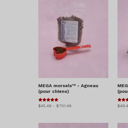
MEGA morsels™ - Agneau
MEG
(pour chiens)
(pou
5
5
Gamme
$
45.49
-
$
701.49
$
49.
sur 5
sur 
de
prix
: