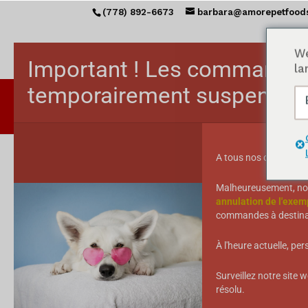
(778) 892-6673
barbara@amorepetfood
We
Important ! Les commandes
la
temporairement suspendue
ACCU
A tous nos clients amé
Accueil
/ All MEGA morsels™
Malheureusement, no
annulation de l'exem
Tous les MEGA mo
commandes à destinat
Classés
Afficher tous les résultats de 19
À l'heure actuelle, pe
par
popularité
Surveillez notre site
résolu.