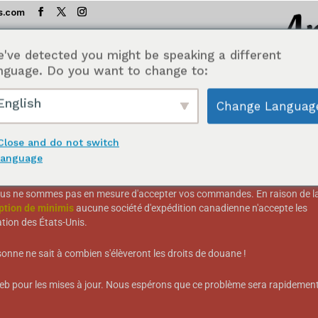
s.com
've detected you might be speaking a different
 américaines sont
nguage. Do you want to change to:
s.
English
Change Languag
EIL
BOUTIQUE
TABLE DE TEST DES GOÛTS
INGRÉD
Close and do not switch
language
ricains :
us ne sommes pas en mesure d'accepter vos commandes. En raison de l
ption de minimis
aucune société d'expédition canadienne n'accepte les
rsels™
ion des États-Unis.
rsonne ne sait à combien s'élèveront les droits de douane !
 web pour les mises à jour. Nous espérons que ce problème sera rapidemen