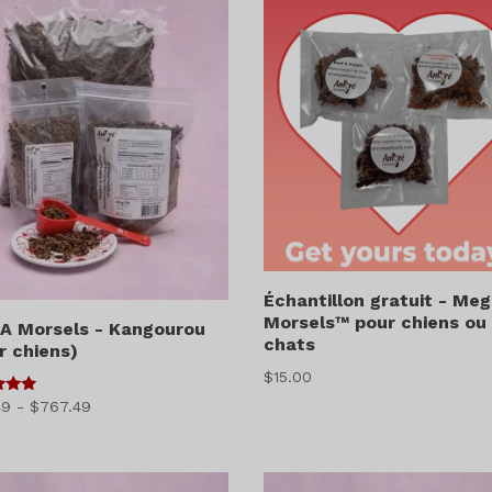
à
$674.49
Échantillon gratuit - Me
Morsels™ pour chiens ou
A Morsels - Kangourou
chats
r chiens)
$
15.00
Gamme
49
-
$
767.49
5
de
prix
: