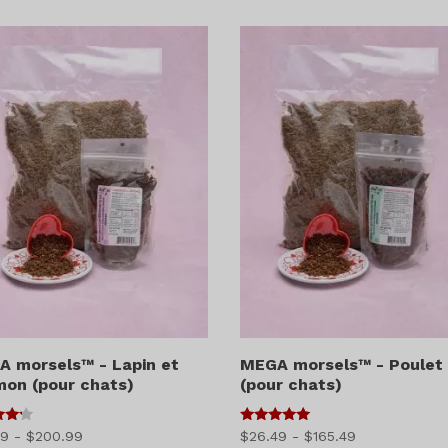
prix
:
:
$41.99
$24.99
à
à
$602.99
$575.49
 morsels™ - Lapin et
MEGA morsels™ - Poulet
on (pour chats)
(pour chats)
5
Gamme
Gamme
49
-
$
200.99
$
26.49
-
$
165.49
5
sur 5