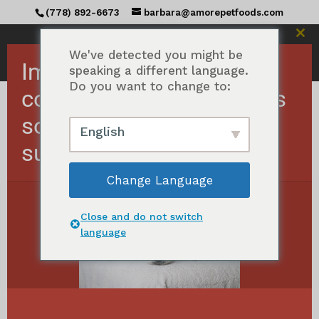
(778) 892-6673
barbara@amorepetfoods.com
Fer
ce
We've detected you might be
Important ! Les
mod
speaking a different language.
Do you want to change to:
commandes américaines
sont temporairement
Accueil
/ Produits étiquetés "tongue"
English
suspendues.
langue
Change Language
Classés
Afficher tous les résultats de 3
par
popularité
Close and do not switch
language