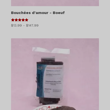
Bouchées d'amour - Boeuf
5
Gamme
$
13.99
-
$
147.99
sur 5
de
prix
:
$13.99
à
$147.99