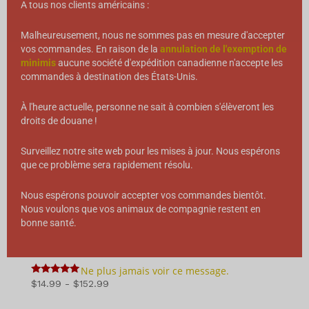
A tous nos clients américains :
Malheureusement, nous ne sommes pas en mesure d'accepter
vos commandes. En raison de la
annulation de l'exemption de
minimis
aucune société d'expédition canadienne n'accepte les
commandes à destination des États-Unis.
À l'heure actuelle, personne ne sait à combien s'élèveront les
droits de douane !
Surveillez notre site web pour les mises à jour. Nous espérons
que ce problème sera rapidement résolu.
Nous espérons pouvoir accepter vos commandes bientôt.
Nous voulons que vos animaux de compagnie restent en
bonne santé.
Bouchées d'amour - Buffalo
Ne plus jamais voir ce message.
5
Gamme
$
14.99
-
$
152.99
sur 5
de