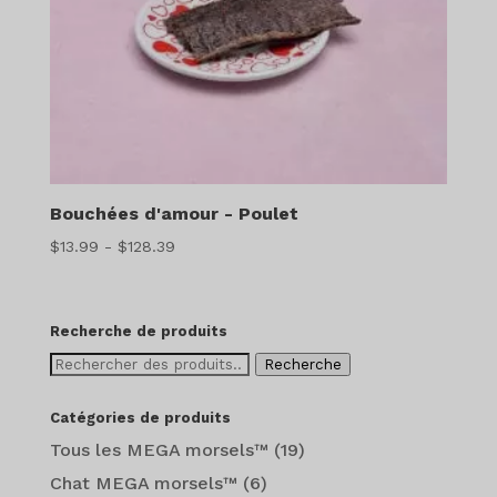
Bouchées d'amour - Poulet
Gamme
$
13.99
-
$
128.39
de
prix
:
Recherche de produits
$13.99
Recherche
Recherche
à
de
$128.39
:
Catégories de produits
Tous les MEGA morsels™
(19)
Chat MEGA morsels™
(6)