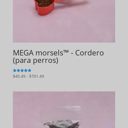
MEGA morsels™ - Cordero
(para perros)
Gama
$
45.49
-
$
701.49
5
de 5
de
precios:
$45.49
a
$701.49