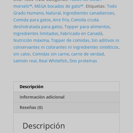
&
morsels™
,
MEGA bocados de gato™.
Etiquetas:
Todo
Whitefish
Grado Humano
,
Natural
,
Ingredientes canadienses
,
(for
Comida para gatos
,
Aire frío
,
Comida cruda
Cats)
deshidratada para gatos
,
Topper para alimentos
,
Ingredientes limitados
,
Fabricado en Canadá
,
Nutrición máxima
,
Topper de comidas
,
Sin aditivos ni
conservantes ni colorantes ni ingredientes sintéticos
,
sin calor
,
Comidas sin carne
,
carne de verdad
,
salmón real
,
Real Whitefish
,
Dos proteínas
Descripción
Información adicional
Reseñas (0)
Descripción