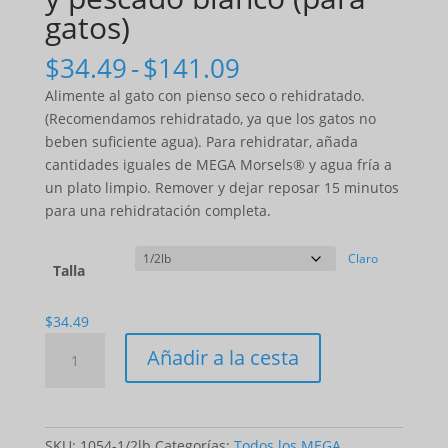
gatos)
Gama
$
34.49
-
$
141.09
de
Alimente al gato con pienso seco o rehidratado.
precios:
(Recomendamos rehidratado, ya que los gatos no
$34.49
beben suficiente agua). Para rehidratar, añada
a
cantidades iguales de MEGA Morsels® y agua fría a
$141.09
un plato limpio. Remover y dejar reposar 15 minutos
para una rehidratación completa.
Claro
Talla
$
34.49
Cantidad
Añadir a la cesta
MEGA
morsels™
-
Salmon
SKU:
1054-1/2lb
Categorías:
Todos los MEGA