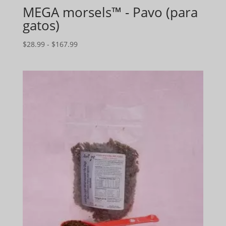
MEGA morsels™ - Pavo (para
gatos)
Gama
$
28.99
-
$
167.99
de
precios:
$28.99
a
$167.99