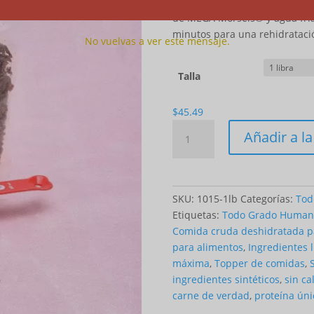
Alimentar en seco o rehidrata
de los
clientes de
de MEGA Morsels® y agua fría 
minutos para una rehidrataci
No vuelvas a ver este mensaje.
Talla
$
45.49
Cantidad
Añadir a la
MEGA
morsels™
-
Lamb
SKU:
1015-1lb
Categorías:
Tod
(for
Etiquetas:
Todo Grado Human
Dogs)
Comida cruda deshidratada p
para alimentos
,
Ingredientes 
máxima
,
Topper de comidas
,
ingredientes sintéticos
,
sin ca
carne de verdad
,
proteína úni