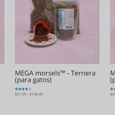
MEGA morsels™ - Ternera
M
(para gatos)
(
Gama
$
27.99
-
$
150.49
$
4
4
5
de 5
de 
de
precios:
$27.99