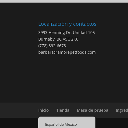
Localización y contactos
3993 Henning Dr. Unidad 105
Burnaby, BC V5C 2K6
(778) 892-6673
barbara@amorepetfoods.com
Inicio
Tienda
Mesa de prueba
Ingre
Español de México
2019-2025 Amoré Pet Foods