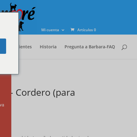
Cerrar
este
.
módulo
Mi cuenta
Artículos 0
e
Ingredientes
Historia
Pregunta a Barbara-FAQ
 - Cordero (para
lva
nte)
Gama
de