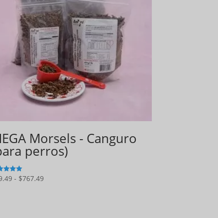
EGA Morsels - Canguro
para perros)
Gama
9.49
-
$
767.49
5
de
precios:
$49.49