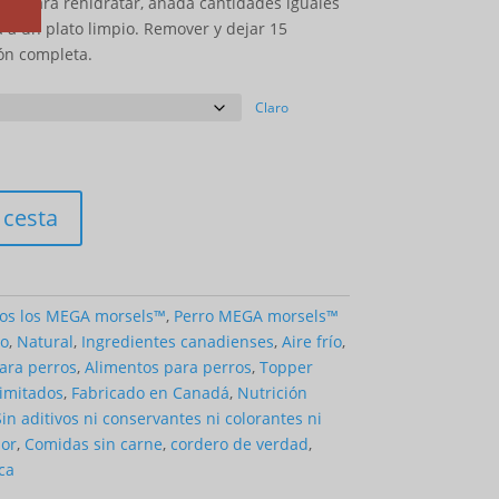
do. Para rehidratar, añada cantidades iguales
precios:
a un plato limpio. Remover y dejar 15
$45.49
ón completa.
a
$701.49
Claro
 cesta
os los MEGA morsels™
,
Perro MEGA morsels™
o
,
Natural
,
Ingredientes canadienses
,
Aire frío
,
ara perros
,
Alimentos para perros
,
Topper
limitados
,
Fabricado en Canadá
,
Nutrición
Sin aditivos ni conservantes ni colorantes ni
lor
,
Comidas sin carne
,
cordero de verdad
,
ca