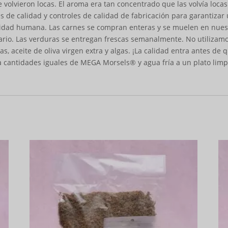
e volvieron locas. El aroma era tan concentrado que las volvía loca
s de calidad y controles de calidad de fabricación para garantizar 
alidad humana. Las carnes se compran enteras y se muelen en nuest
sario. Las verduras se entregan frescas semanalmente. No utilizamos
ras, aceite de oliva virgen extra y algas. ¡La calidad entra antes d
da cantidades iguales de MEGA Morsels® y agua fría a un plato lim