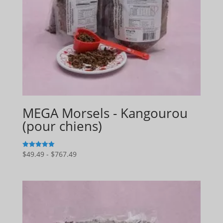
MEGA Morsels - Kangourou
(pour chiens)
Gamme
$
49.49
-
$
767.49
5
sur 5
de
prix
:
$49.49
à
$767.49