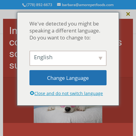
(778) 892-6673
barbara@amorepetfoods.com
Fer
We've detected you might be
ce
Important ! Les
mod
speaking a different language.
Do you want to change to:
commandes américaines
sont temporairement
Accueil
/
Tous les MEGA morsels™
/
Chat MEGA
English
morsels™
/ MEGA morsels™ - Saumon et corégone
suspendues.
(pour chats)
Change Language
Close and do not switch language