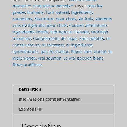
&
morsels™
,
Chat MEGA morsels™
Tags :
Tous les
Whitefish
grades humains
,
Tout naturel
,
Ingrédients
(for
canadiens
,
Nourriture pour chats
,
Air frais
,
Aliments
Cats)
crus déshydratés pour chats
,
Couvert alimentaire
,
Ingrédients limités
,
Fabriqué au Canada
,
Nutrition
maximale
,
Compléments de repas
,
Sans additifs, ni
conservateurs, ni colorants, ni ingrédients
synthétiques.
,
pas de chaleur
,
Repas sans viande
,
la
vraie viande
,
vrai saumon
,
Le vrai poisson blanc
,
Deux protéines
Description
Informations complémentaires
Examens (0)
Description