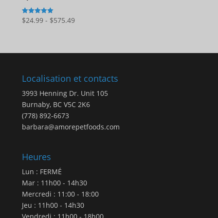
Gamme
$
24.99
-
$
575.49
5
sur 5
de
prix
:
$24.99
à
Localisation et contacts
$575.49
3993 Henning Dr. Unit 105
Burnaby, BC V5C 2K6
(778) 892-6673
barbara@amorepetfoods.com
Heures
Lun : FERMÉ
Mar : 11h00 - 14h30
Mercredi : 11:00 - 18:00
Jeu : 11h00 - 14h30
Vendredi : 11h00 - 18h00