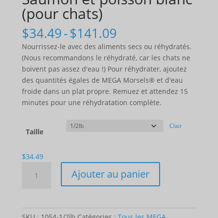
(pour chats)
Gamme
$
34.49
-
$
141.09
de
Nourrissez-le avec des aliments secs ou réhydratés.
prix
(Nous recommandons le réhydraté, car les chats ne
:
boivent pas assez d'eau !) Pour réhydrater, ajoutez
$34.49
des quantités égales de MEGA Morsels® et d'eau
à
froide dans un plat propre. Remuez et attendez 15
$141.09
minutes pour une réhydratation complète.
Clair
Taille
$
34.49
Quantité
Ajouter au panier
MEGA
morsels™
-
Salmon
SKU :
1054-1/2lb
Catégories :
Tous les MEGA