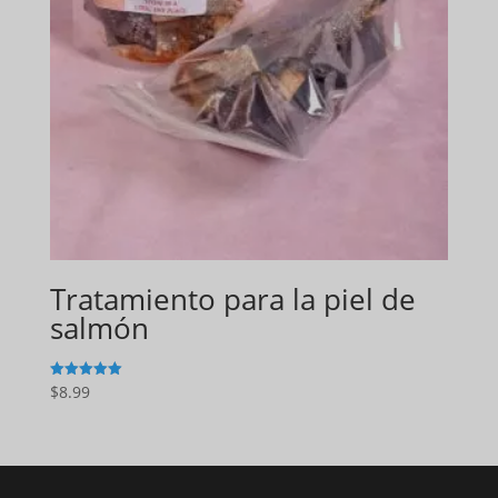
Tratamiento para la piel de
salmón
$
8.99
5
de 5