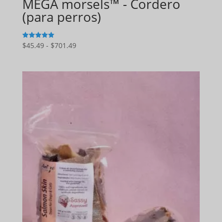
MEGA morsels™ - Cordero
(para perros)
Gama
$
45.49
-
$
701.49
5
de 5
de
precios:
$45.49
a
$701.49