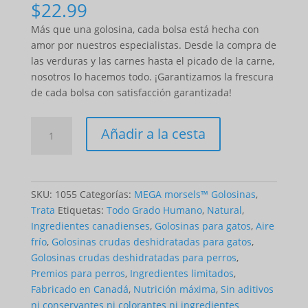
$
22.99
Más que una golosina, cada bolsa está hecha con
amor por nuestros especialistas. Desde la compra de
las verduras y las carnes hasta el picado de la carne,
nosotros lo hacemos todo. ¡Garantizamos la frescura
de cada bolsa con satisfacción garantizada!
Cantidad
Añadir a la cesta
MEGA
Treats
-
Salmon
SKU:
1055
Categorías:
MEGA morsels™ Golosinas
,
&
Trata
Etiquetas:
Todo Grado Humano
,
Natural
,
Whitefish
Ingredientes canadienses
,
Golosinas para gatos
,
Aire
(150g)
frío
,
Golosinas crudas deshidratadas para gatos
,
Golosinas crudas deshidratadas para perros
,
Premios para perros
,
Ingredientes limitados
,
Fabricado en Canadá
,
Nutrición máxima
,
Sin aditivos
ni conservantes ni colorantes ni ingredientes